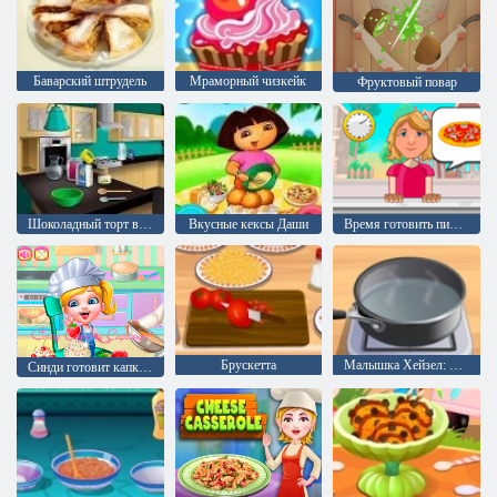
Баварский штрудель
Мраморный чизкейк
Фруктовый повар
Шоколадный торт в виде бабочки: готовим с Эммой
Вкусные кексы Даши
Время готовить пиццу
Брускетта
Малышка Хейзел: Кассуле
Синди готовит капкейки