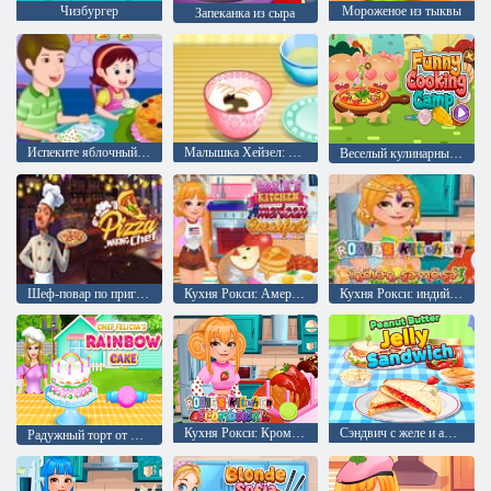
Чизбургер
Мороженое из тыквы
Запеканка из сыра
Испеките яблочный пирог
Малышка Хейзел: Сырные кексы
Веселый кулинарный лагерь
Шеф-повар по приготовлению пиццы
Кухня Рокси: Американский завтрак
Кухня Рокси: индийская самоса
Кухня Рокси: Кромболони
Сэндвич с желе и арахисовым маслом
Радужный торт от шеф-повара Фелисии