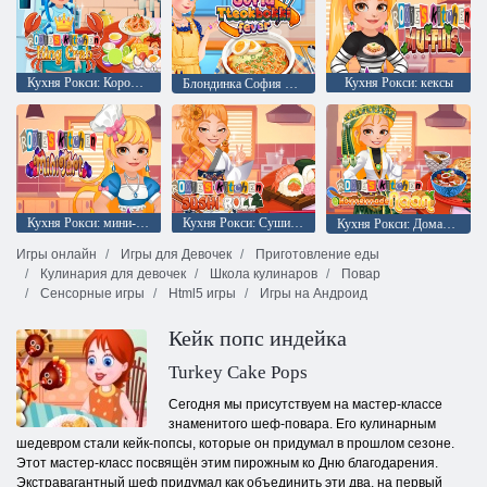
Кухня Рокси: Королевский краб
Кухня Рокси: кексы
Блондинка София Лихорадка Ттокбокки
Кухня Рокси: мини-тарт
Кухня Рокси: Суши-роллы
Кухня Рокси: Домашние лепешки наан
Игры онлайн
Игры для Девочек
Приготовление еды
Кулинария для девочек
Школа кулинаров
Повар
Сенсорные игры
Html5 игры
Игры на Андроид
Кейк попс индейка
Turkey Cake Pops
Сегодня мы присутствуем на мастер-классе
знаменитого шеф-повара. Его кулинарным
шедевром стали кейк-попсы, которые он придумал в прошлом сезоне.
Этот мастер-класс посвящён этим пирожным ко Дню благодарения.
Экстравагантный шеф придумал как объединить эти два, на первый