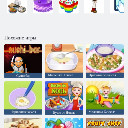
Похожие игры
Малышка Хейзел: Цыпленок Буффало в соусе
Приготовление салата цезарь
Суши бар
Черничные кексы
Малышка Хейзел: Время обедать
Буше от Ноель