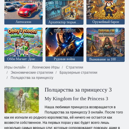
Автосалон
Оружейный барон
Архитектор тюрьмы: Тайный побег из клетки
Обби Магнат: Денежный магнат
Рудовая война
Выживание за 100 долларов
Игры онлайн
Логические Игры
Стратегии
Экономические стратегии
Браузерные стратегии
Полцарства за принцессу
Полцарства за принцессу 3
My Kingdom for the Princess 3
Наша любимая принцесса возвращается в
Полцарства за принцессу 3 онлайн. После того
как ее изгнали из родного королевства, ей ничего не остается как
возвести собственное. На первых порах у вас будет всего лишь
несколько самых верных слуг, которые сопровождают повсюду, даже в