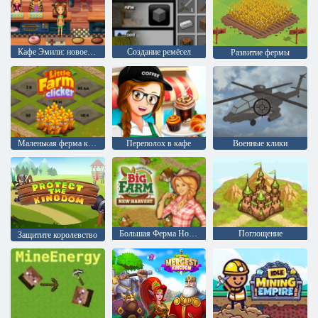
Кафе Эмили: новое начало
Создание ремёсел
Развитие фермы
Маленькая ферма кликер
Переполох в кафе
Военные клики
Большая Ферма Новый Урожай
Поглощение
Защитите королевство