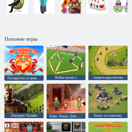
Похожие игры
Война жуков 2
Защита королевства
Полцарства за принцессу
Империя Онлайн
Битва за галактику
Кафе Эмили: Дом милый дом