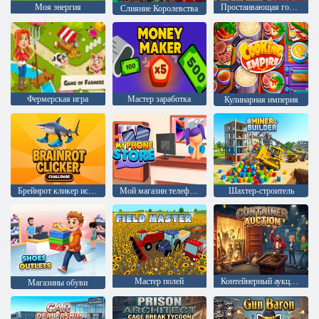
Моя энергия
Простаивающая горная империя
Слияние Королевства
Фермерская игра
Мастер заработка
Кулинарная империя
Брейнрот кликер испытание
Мой магазин телефонов
Шахтер-строитель
Мастер полей
Контейнерный аукцион
Магазины обуви