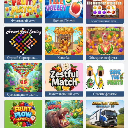
Фруктовый матч
Долина Плитки
Сопоставление плиток, тройное удовольствие
Стрела! Сортировка еды
Капи бар
Объединение фруктов: Арбуз
Захватывающий матч
Спасите фрукты
Сумасшедшие растения: объединяйте, выращивайте и побеждайте