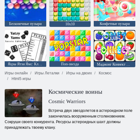
Бесконечные пузыри
Конфетные пузыри
10х10
Яцзы Ятзи Ямс: Классическая версия
Поп-звезда
Маджонг Коннект Онет
Игры онлайн
Игры Леталки
Игры на двоих
Космос
Html5 игры
Космические воины
Cosmic Warriors
Встреча двух звездолетов в астероидном поле
закончилась вооруженным столкновением.
Сокруши своего конкурента. Ресурсы астероидных шахт должны
принадлежать твоему клану.