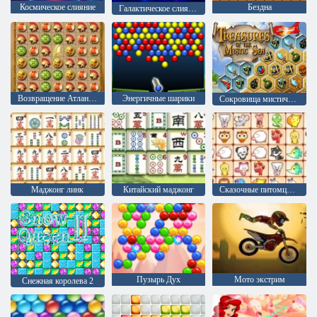
Космическое слияние
Бездна
Галактическое слияние
Возвращение Атлантиды
Энергичные шарики
Сокровища мистического моря
Маджонг линк
Китайский маджонг
Сказочные питомцы связь
Пузырь Дух
Мото экстрим
Снежная королева 2