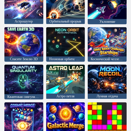
Астрошутер
Орбитальный прорыв
Уклонение
Спасите Землю 3D
Неоновая орбита: Протокол пути
Космический челлендж Обби: Звездолеты
Астро петля
Лунная отдача
Квантовая сингулярность