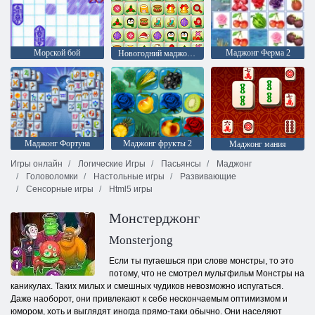
Морской бой
Маджонг Ферма 2
Новогодний маджонг: соедини пары
Маджонг Фортуна
Маджонг фрукты 2
Маджонг мания
Игры онлайн
Логические Игры
Пасьянсы
Маджонг
Головоломки
Настольные игры
Развивающие
Сенсорные игры
Html5 игры
Монстерджонг
Monsterjong
Если ты пугаешься при слове монстры, то это
потому, что не смотрел мультфильм Монстры на
каникулах. Таких милых и смешных чудиков невозможно испугаться.
Даже наоборот, они привлекают к себе нескончаемым оптимизмом и
юмором, хоть и выглядят иногда прямо-таки обычно. Они населяют