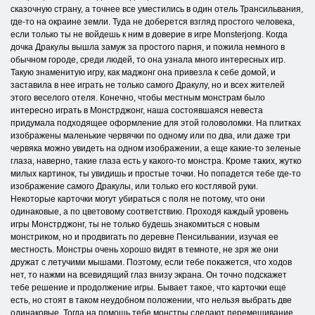
сказочную страну, а точнее все уместились в один отель Трансильвания,
где-то на окраине земли. Туда не доберется взгляд простого человека,
если только ты не войдешь к ним в доверие в игре Monsterjong. Когда
дочка Дракулы вышла замуж за простого парня, и пожила немного в
обычном городе, среди людей, то она узнала много интересных игр.
Такую знаменитую игру, как маджонг она привезла к себе домой, и
заставила в нее играть не только самого Дракулу, но и всех жителей
этого веселого отеля. Конечно, чтобы местным монстрам было
интересно играть в Монстрджонг, наша состоявшаяся невеста
придумала подходящее оформление для этой головоломки. На плитках
изображены маленькие червячки по одному или по два, или даже три
червяка можно увидеть на одном изображении, а еще какие-то зеленые
глаза, наверно, такие глаза есть у какого-то монстра. Кроме таких, жутко
милых картинок, ты увидишь и простые точки. Но попадется тебе где-то
изображение самого Дракулы, или только его костлявой руки.
Некоторые карточки могут убираться с поля не потому, что они
одинаковые, а по цветовому соответствию. Проходя каждый уровень
игры Монстрджонг, ты не только будешь знакомиться с новым
монстриком, но и продвигать по деревне Пенсильвании, изучая ее
местность. Монстры очень хорошо видят в темноте, не зря же они
дружат с летучими мышами. Поэтому, если тебе покажется, что ходов
нет, то нажми на всевидящий глаз внизу экрана. Он точно подскажет
тебе решение и продолжение игры. Бывает такое, что карточки еще
есть, но стоят в таком неудобном положении, что нельзя выбрать две
одинаковые. Тогда на помощь тебе монстры сделают перемешивание