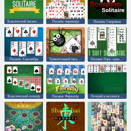
Класический пасьянс : Свободная клетка
Пасьянс пирамида
Пасьянс Скорпион
Пасьянс Альгамбра
Удивительный пасьянс паука
Пасьянс Паук: одна масть
Классический солитер
Пасьянс Фарватер
Лучший классический пасьянс: Паук