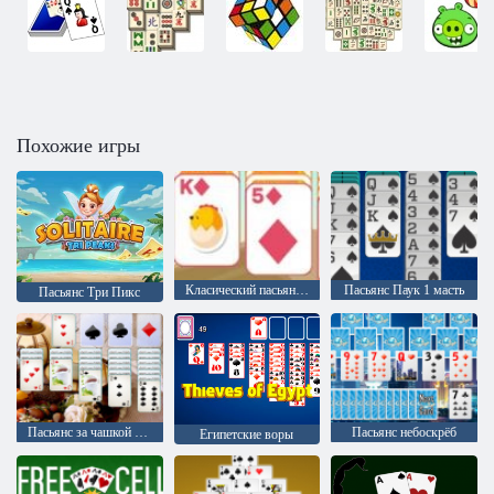
Похожие игры
Класический пасьян солитер
Пасьянс Паук 1 масть
Пасьянс Три Пикс
Пасьянс за чашкой чая
Пасьянс небоскрёб
Египетские воры