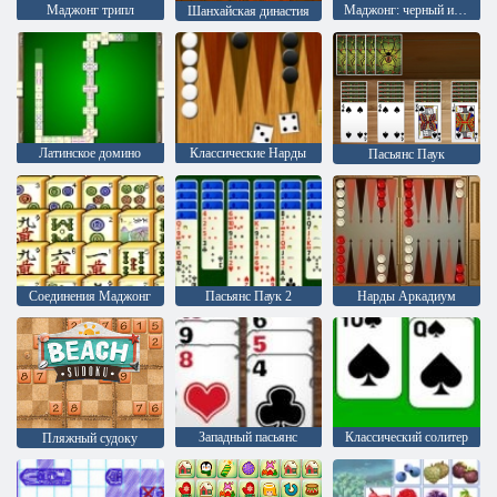
Маджонг трипл
Маджонг: черный и белый
Шанхайская династия
Латинское домино
Классические Нарды
Пасьянс Паук
Соединения Маджонг
Пасьянс Паук 2
Нарды Аркадиум
Западный пасьянс
Классический солитер
Пляжный судоку