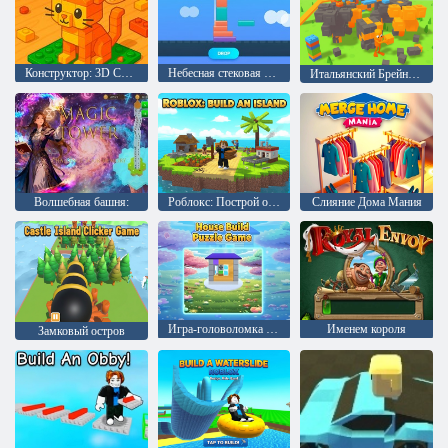
Конструктор: 3D Строитель
Небесная стековая башня
Итальянский Брейнрот: Стройка
Волшебная башня:
Роблокс: Построй остров
Слияние Дома Мания
Игра-головоломка по строительству дома
Именем короля
Замковый остров