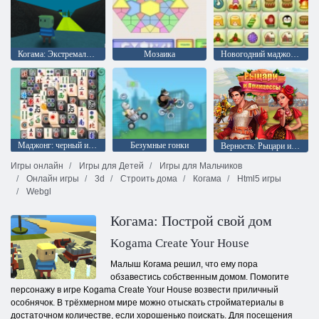
Когама: Экстремальный паркур на Хэллоуин
Мозаика
Новогодний маджонг: соедини пары
Маджонг: черный и белый
Безумные гонки
Верность: Рыцари и Принцессы
Игры онлайн
Игры для Детей
Игры для Мальчиков
Онлайн игры
3d
Строить дома
Когама
Html5 игры
Webgl
Когама: Построй свой дом
Kogama Create Your House
Малыш Когама решил, что ему пора
обзавестись собственным домом. Помогите
персонажу в игре Kogama Create Your House возвести приличный
особнячок. В трёхмерном мире можно отыскать стройматериалы в
достаточном количестве, если хорошенько поискать. Для посещения