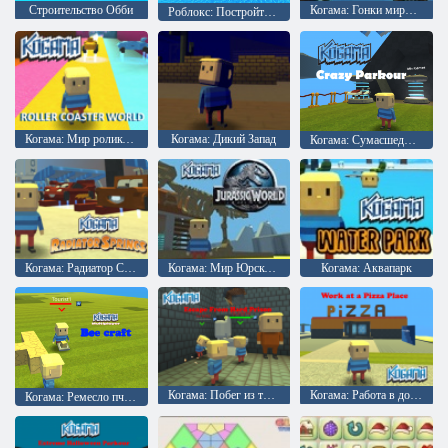
Строительство Обби
Когама: Гонки мирового класса
Роблокс: Постройте водную горку
Когама: Мир роликовых машин
Когама: Дикий Запад
Когама: Сумасшедший Паркур
Когама: Радиатор Спрингс
Когама: Мир Юрского периода
Когама: Аквапарк
Когама: Побег из твердой тюрьмы
Когама: Работа в доставке пиццы
Когама: Ремесло пчелы