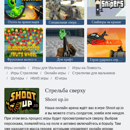
Охота на пришельцев
Снайперы на крыше
Специальная операция: Удар
Фруктовое колесо пузырьковый шутер
Дум крафт
Герои ударного отряда 1
Игры онлайн
Игры для Мальчиков
Игры на Ловкость
Игры Стрелялки
Онлайн игры
Стрелялки для мальчиков
Шутеры
Html5 игры
IO игры
Стрельба сверху
Shoot up.io
Наша онлайн арена ждёт вас в игре Shoot up.io
и вы можете стать солдатом, зомби или ниндзя.
При этом весь процесс игры будет просматриваться сверху. Выбрав
персонажа, появляйтесь на поле и активно включайтесь в борьбу. Там
уже находится масса героев, которыми управляют онлайн игроки,