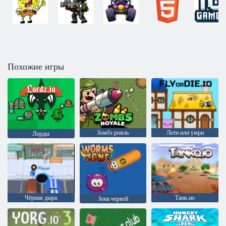
Похожие игры
Зомбз рояль
Лети или умри
Лорды
Чёрная дыра
Танк.ио
Зона червей