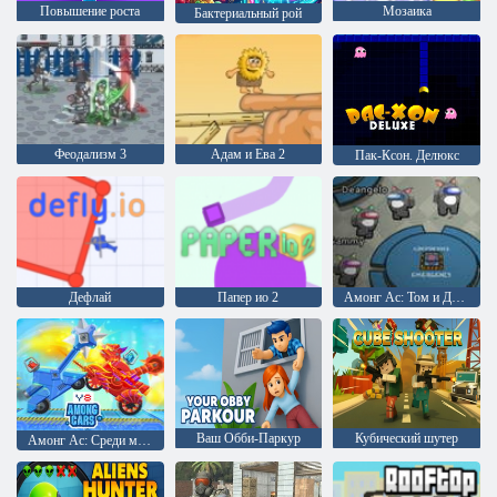
Повышение роста
Мозаика
Бактериальный рой
Феодализм 3
Адам и Ева 2
Пак-Ксон. Делюкс
Дефлай
Папер ио 2
Амонг Ас: Том и Джерри
Ваш Обби-Паркур
Кубический шутер
Амонг Ас: Среди машин