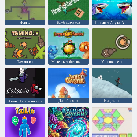
Йорг 3
Клуб драчунов
Голодная Акула: Арена
Таминг.ио
Маленькая большая змея
Укрощение.ио
Дикий замок
Ниндзя.ио
Амонг Ас: с кошками