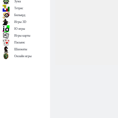
Зума
Тетрис
Бильярд
Игры 3D
IO игры
Игры карты
Пасьянс
Шахматы
Онлайн игры