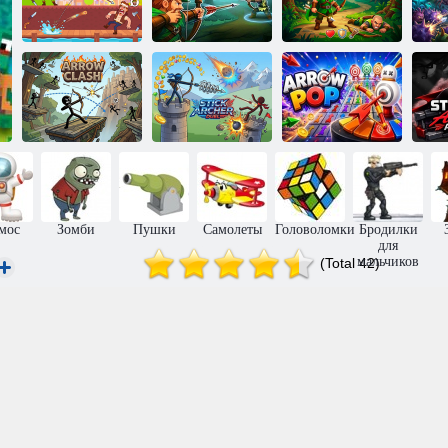
Мастера лука:
Стрельба из
Лучник Робин
Лучник Робин
Лу
лука от
Гуд
Гуд
П
Столкновение
Стикмен: Дуэль
Стрельба с
стрел
лучников
сортировкой
лу
мос
Зомби
Пушки
Самолеты
Головоломки
Бродилки
для
мальчиков
(Total 42)