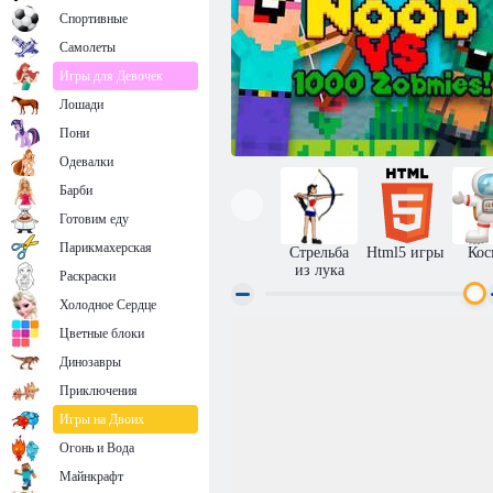
Спортивные
Самолеты
Игры для Девочек
Лошади
Пони
Одевалки
Барби
Готовим еду
Парикмахерская
Стрельба
Html5 игры
Кос
из лука
Раскраски
Холодное Сердце
Цветные блоки
Нуб против 1000 зомби
Динозавры
Приключения
Игры на Двоих
Огонь и Вода
Майнкрафт