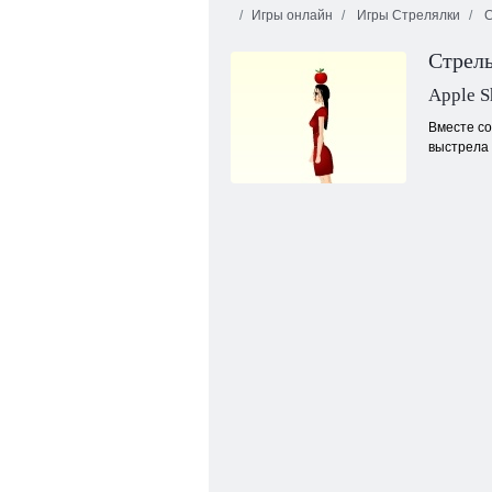
Игры онлайн
Игры Стрелялки
С
Яцзы Ятзи
Ямс:
Стрель
Классическая
версия
Поп-звезда
Apple S
Вместе со
выстрела 