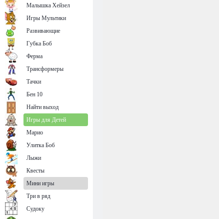
Малышка Хейзел
Игры Мультики
Развивающие
Губка Боб
Ферма
Трансформеры
Тачки
Бен 10
Найти выход
Игры для Детей
Марио
Улитка Боб
Лыжи
Квесты
Мини игры
Три в ряд
Судоку