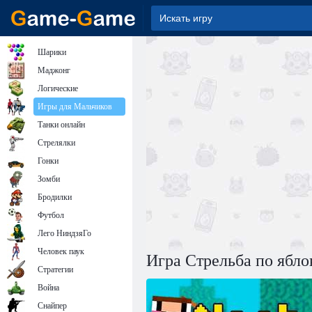
Шарики
Маджонг
Логические
Игры для Мальчиков
Танки онлайн
Стрелялки
Гонки
Зомби
Бродилки
Футбол
Лего НиндзяГо
Человек паук
Игра Стрельба по ябло
Стратегии
Война
Снайпер