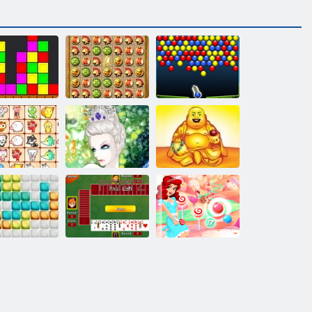
Возвращение
Энергичные
Бездна
Атлантиды
шарики
Сказочные
Снежная
Десять
томцы связь
королева 2
талисманов
Конфетные
10х10
Черви
пузыри