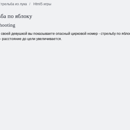
трельба из лука
Html5 игры
ба по яблоку
Китайский маджонг
hooting
 своей девушкой вы показываете опасный цирковой номер - стрельбу по яблок
- расстояние до цели увеличивается.