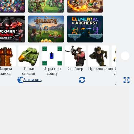
Одиночный
лучник:
чник: Герой
Падение
одземелья
Зад лучник
монстров
Стикмен
Меткий
Лучники
чник убийца
выстрел
стихий
Защита
Танки
Игры про
Снайпер
Приключения
Игры на
замка
онлайн
войну
Ловкость
для
Затемнить
девочек