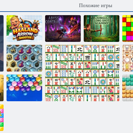
Похожие игры
Стрельба в
Холанд:
джунглях:
Стрелок из
Контракт
Дальний
лука
Бездны
выстрел
Сокровища
мистического
моря
пи
Бесконечные
пузыри