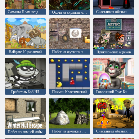
Саманта Плам вездесущий повар 2
Счастливая обезьянка Часть 2
Охота на скрытые объекты: Часть 2
Найдите 10 различий
Побег из жуткого подвала: эпизод 1
Приключение ацтеков
Грабитель Боб H5
Пакман Классический
Говорящий Том: Киндер сюрприз
Побег из домика в лесу: Эпизод 2
Счастливая обезьянка: уровень 234
Побег из зимней избы