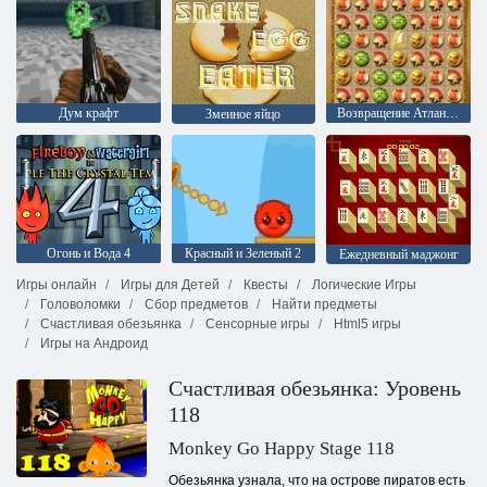
Дум крафт
Возвращение Атлантиды
Змеиное яйцо
Огонь и Вода 4
Красный и Зеленый 2
Ежедневный маджонг
Игры онлайн
Игры для Детей
Квесты
Логические Игры
Головоломки
Сбор предметов
Найти предметы
Счастливая обезьянка
Сенсорные игры
Html5 игры
Игры на Андроид
Счастливая обезьянка: Уровень
118
Monkey Go Happy Stage 118
Обезьянка узнала, что на острове пиратов есть