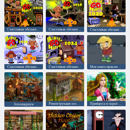
Счастливая обезьянка: уровень 1016
Счастливая обезьянка: уровень 1018
Счастливая обезьянка: уровень 1020
Счастливая обезьянка: уровень 1022
Счастливая обезьянка: уровень 1024
Моя книга приключений 2
Реконструкция особняка
Принцесса и скрытые объекты
Апозицериум