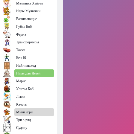
Малышка Хейзел
Игры Мультики
Развивающие
Губка Боб
Ферма
Трансформеры
Тачки
Бен 10
Найти выход
Игры для Детей
Марио
Улитка Боб
Лыжи
Квесты
Мини игры
Три в ряд
Судоку