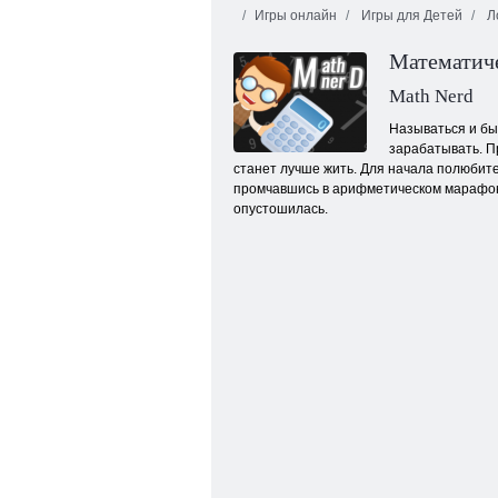
Игры онлайн
Игры для Детей
Л
Математич
Math Nerd
Называться и бы
зарабатывать. П
станет лучше жить. Для начала полюбите
Чаггингтон: Весёлые паровозики: Заряд
Хаоса
промчавшись в арифметическом марафоне
опустошилась.