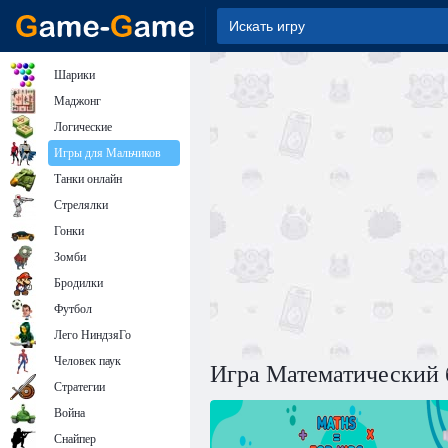
Шарики
Маджонг
Логические
Игры для Мальчиков
Танки онлайн
Стрелялки
Гонки
Зомби
Бродилки
Футбол
Лего НиндзяГо
Человек паук
Игра Математический 
Стратегии
Война
Снайпер