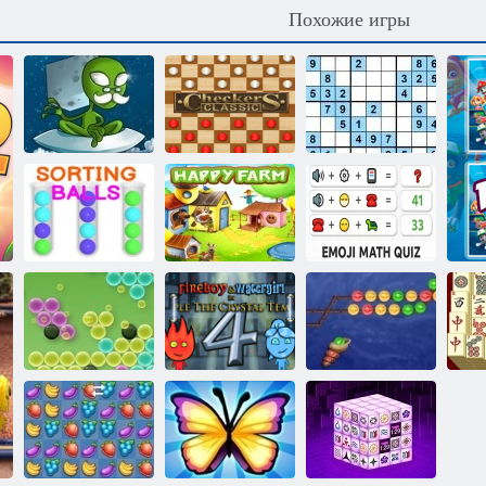
Похожие игры
Дарвинизм
Классические
2048
шашки
Вызов судоку
Математическая
Сортировка
викторина с
шаров
Веселая ферма
эмодзи
Шарики 2 под
Е
Кластеры
Огонь и Вода 4
водой