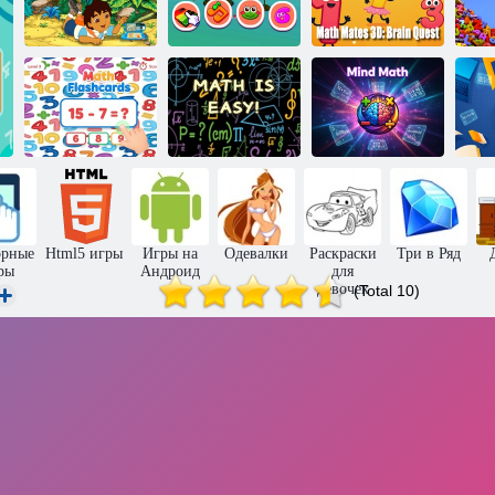
Вперёд, Диего,
Математические
вперёд!
Музыка и
друзья 3D:
Полевой
песни для детей
Мозговой
журнал
на фортепиано
квест
М
Математические
Математика —
Математика
п
карточки
это легко!
разума
орные
Html5 игры
Игры на
Одевалки
Раскраски
Три в Ряд
ры
Андроид
для
девочек
(Total 10)