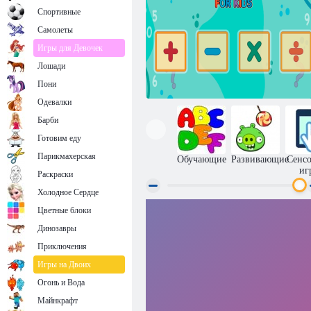
Спортивные
Самолеты
Игры для Девочек
Лошади
Пони
Одевалки
Барби
Готовим еду
Парикмахерская
Обучающие
Развивающие
Сенс
иг
Раскраски
Холодное Сердце
Цветные блоки
Математика для детей
Динозавры
Приключения
Игры на Двоих
Огонь и Вода
Майнкрафт