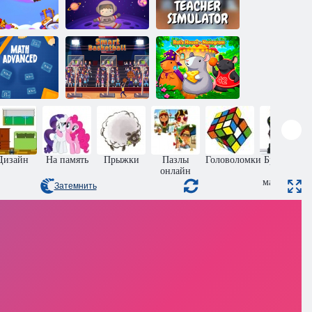
Охота за
Симулятор
буквами
Счёт для детей
учителя
атематика
родвинутого
Умный
Дом Крысы -
уровня
баскетбол
Нонограмма
Дизайн
На память
Прыжки
Пазлы
Головоломки
Бродилки
онлайн
для
мальчиков
Затемнить