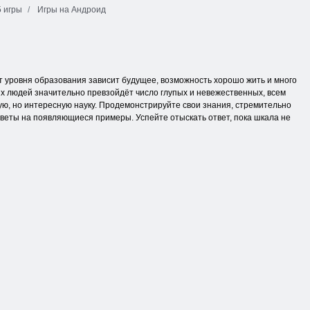
 игры
Игры на Андроид
От уровня образования зависит будущее, возможность хорошо жить и много
ых людей значительно превзойдёт число глупых и невежественных, всем
ную, но интересную науку. Продемонстрируйте свои знания, стремительно
веты на появляющиеся примеры. Успейте отыскать ответ, пока шкала не