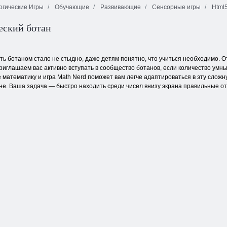
огические Игры
Обучающие
Развивающие
Сенсорные игры
Html5
Маджонг
еский ботан
Фруктовая
Спасение
темные
давка
бабочки
измерения
ть ботаном стало не стыдно, даже детям понятно, что учиться необходимо. 
риглашаем вас активно вступать в сообщество ботанов, если количество умн
 математику и игра Math Nerd поможет вам легче адаптироваться в эту слож
. Ваша задача — быстро находить среди чисел внизу экрана правильные от