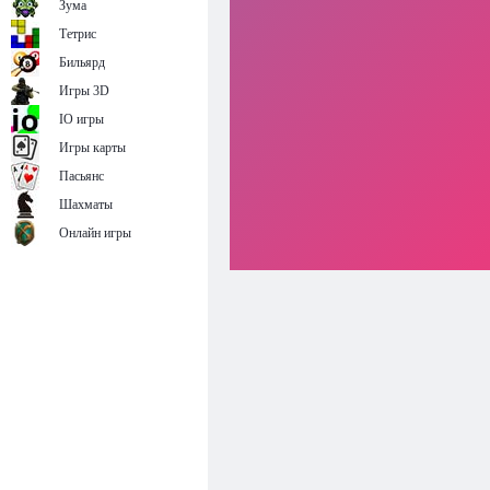
Зума
Тетрис
Бильярд
Игры 3D
IO игры
Игры карты
Пасьянс
Шахматы
Онлайн игры