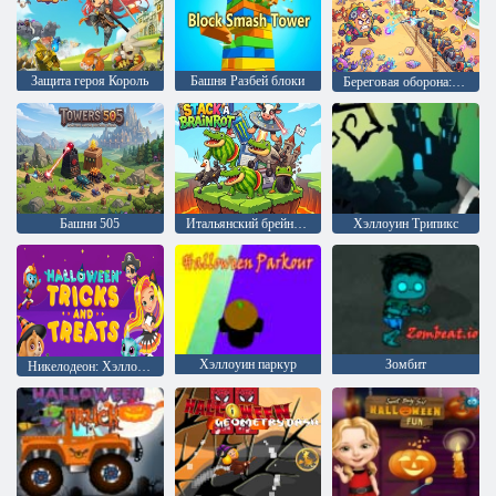
Защита героя Король
Башня Разбей блоки
Береговая оборона: Башня слияния
Башни 505
Итальянский брейнрот: Накопление
Хэллоуин Трипикс
Хэллоуин паркур
Зомбит
Никелодеон: Хэллоуин трюки и угощения