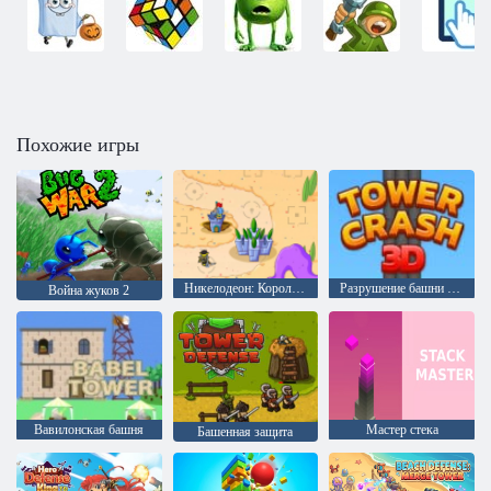
Похожие игры
Никелодеон: Королевства
Разрушение башни 3D
Война жуков 2
Вавилонская башня
Мастер стека
Башенная защита