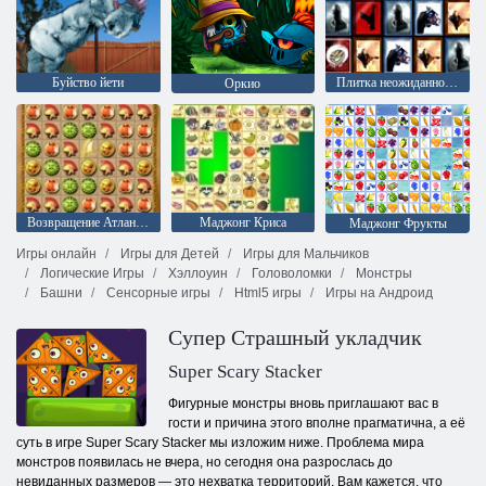
Буйство йети
Плитка неожиданностей
Оркио
Возвращение Атлантиды
Маджонг Криса
Маджонг Фрукты
Игры онлайн
Игры для Детей
Игры для Мальчиков
Логические Игры
Хэллоуин
Головоломки
Монстры
Башни
Сенсорные игры
Html5 игры
Игры на Андроид
Супер Страшный укладчик
Super Scary Stacker
Фигурные монстры вновь приглашают вас в
гости и причина этого вполне прагматична, а её
суть в игре Super Scary Stacker мы изложим ниже. Проблема мира
монстров появилась не вчера, но сегодня она разрослась до
невиданных размеров — это нехватка территорий. Вам кажется, что