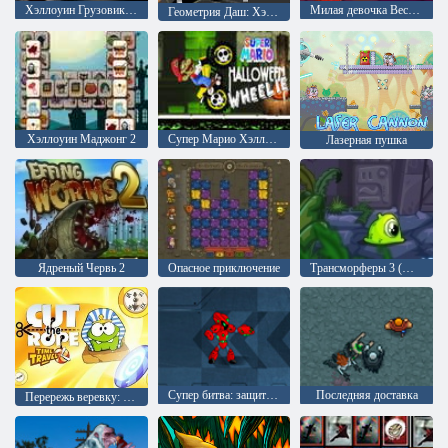
Хэллоуин Грузовик Головоломка
Милая девочка Весёлый Хэллоуин
Геометрия Даш: Хэллоуин
Хэллоуин Маджонг 2
Супер Марио Хэллоуин на колёсах
Лазерная пушка
Ядреный Червь 2
Опасное приключение
Трансморферы 3 (Приключения трансморфера нямчика 3)
Супер битва: защита роботов
Последняя доставка
Перережь веревку: Путешествие во времени