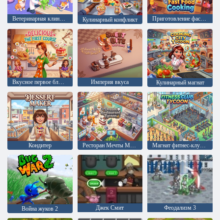
Ветеринарная клиника
Приготовление фастфуда
Кулинарный конфликт
Вкусное первое блюдо
Империя вкуса
Кулинарный магнат
Кондитер
Ресторан Мечты Магнат
Магнат фитнес-клубов
Джек Смит
Феодализм 3
Война жуков 2