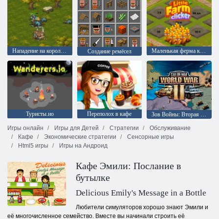
Нападение на королевство
Маленькая ферма кликер
Создание ремёсел
Туристы.ио
Переполох в кафе
Зов Войны: Вторая мировая война
Игры онлайн
Игры для Детей
Стратегии
Обслуживание
Кафе
Экономические стратегии
Сенсорные игры
Html5 игры
Игры на Андроид
Кафе Эмили: Послание в
бутылке
Delicious Emily's Message in a Bottle
Любители симуляторов хорошо знают Эмили и
её многочисленное семейство. Вместе вы начинали строить её