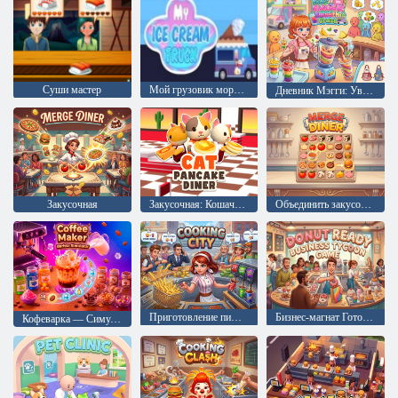
Суши мастер
Мой грузовик мороженого
Дневник Мэгги: Увлечение смузи
Закусочная
Закусочная: Кошачьи блины
Объединить закусочную
Приготовление пищи в городе
Бизнес-магнат Готовим к пончики
Кофеварка — Симулятор бариста