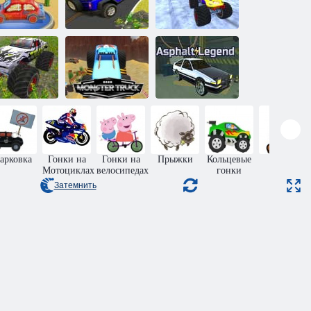
Рождественский
Вождение на
грузовик
ос в пустыне
высоте
монстр
Водитель
грузовика
2020 Грузовик
Асфальтовая
монстра
монстр
легенда
арковка
Гонки на
Гонки на
Прыжки
Кольцевые
Марио
Мотоциклах
велосипедах
гонки
Затемнить