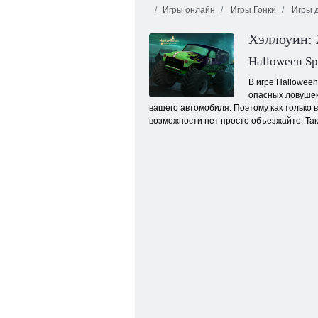
Игры онлайн
Игры Гонки
Игры д
Хэллоуин: 
Halloween S
В игре Hallowee
опасных ловушек
вашего автомобиля. Поэтому как только 
Леди Рэйвен
возможности нет просто объезжайте. Так