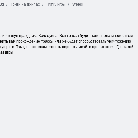
3d
Гонки на джипах
Html5 игры
Webgl
или в канун праздника Хэллоуина. Вся трасса будет наполнена множеством
жнить вам прохождение трассы или же будет способствовать уничтожению
 дороге. Там где есть возможность перепрыгивайте препятствия. Где такой
ии игры.