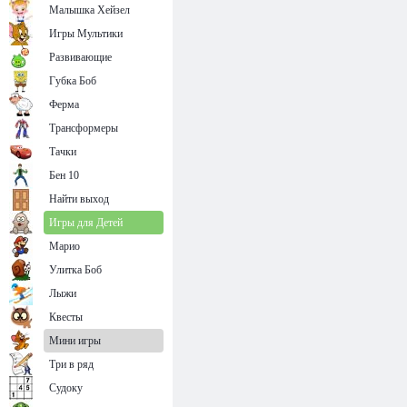
Малышка Хейзел
Игры Мультики
Развивающие
Губка Боб
Ферма
Трансформеры
Тачки
Бен 10
Найти выход
Игры для Детей
Марио
Улитка Боб
Лыжи
Квесты
Мини игры
Три в ряд
Судоку