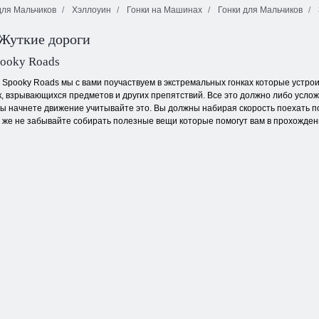
ля Мальчиков
Хэллоуин
Гонки на Машинах
Гонки для Мальчиков
Жуткие дороги
Настольные
Мото экстрим
гонки 2
2
Маджонг 3D
pooky Roads
n Spooky Roads мы с вами поучаствуем в экстремальных гонках которые устро
, взрывающихся предметов и других препятствий. Все это должно либо усло
вы начнете движение учитывайте это. Вы должны набирая скорость поехать по
 же не забывайте собирать полезные вещи которые помогут вам в прохожден