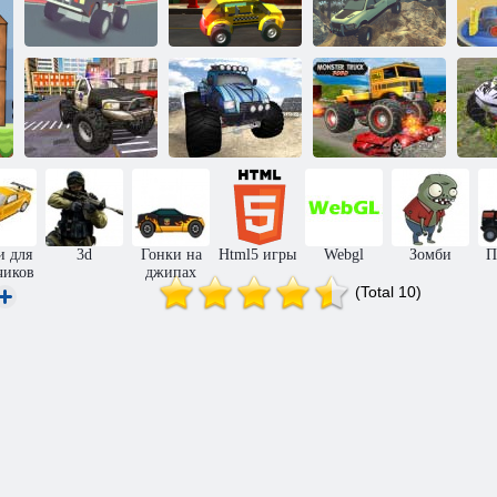
3Д монстр
грузовик на
Гонки на
воздушной
игрушечных
Экстремальный
трассе
машинах
внедорожник 2
Ха
Симулятор
водителя
Монстры
полицейского
грузовики:
Грузовик
грузовика
Фристайл
монстр 2020
и для
3d
Гонки на
Html5 игры
Webgl
Зомби
П
чиков
джипах
(Total 10)