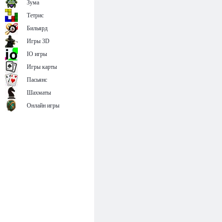
Зума
Тетрис
Бильярд
Игры 3D
IO игры
Игры карты
Пасьянс
Шахматы
Онлайн игры