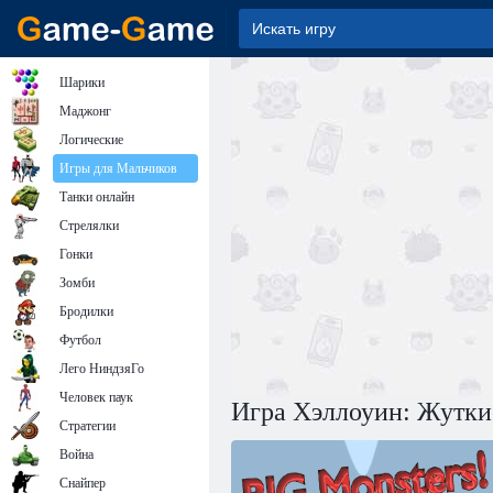
Шарики
Маджонг
Логические
Игры для Мальчиков
Танки онлайн
Стрелялки
Гонки
Зомби
Бродилки
Футбол
Лего НиндзяГо
Человек паук
Игра Хэллоуин: Жутки
Стратегии
Война
Снайпер