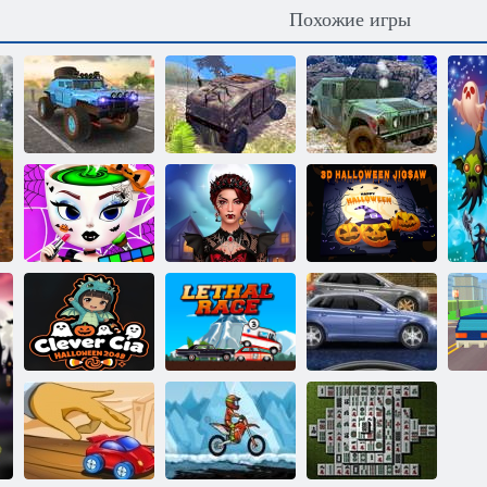
Похожие игры
Грузовая
Симулятор
Грузовик по
машина
джипа
бездорожью
Внедорожник
внедорожника
Тяжелый
4x4 Тяжелый
4x4
транспорт
драйв
Книжка
раскраска:
Хэллоуин
Жуткий
Балерина
макияж на
3D Пазл на
Капучина
Хэллоуин
Хэллоуин
Умная Киа:
Смертельная
Яростные
Хэллоуин 2048
гонка
уличные гонки
П