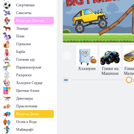
Спортивные
Самолеты
Игры для Девочек
Лошади
Пони
Одевалки
Барби
Готовим еду
Парикмахерская
Хэллоуин
Гонки на
Гонк
Машинах
Маль
Раскраски
Холодное Сердце
Цветные блоки
Большие монстры!
Динозавры
Приключения
Игры на Двоих
Огонь и Вода
Майнкрафт