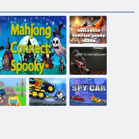
Хэллоуинский
тыквенный
гном Пазл
Пять ночей с
Фредди: Удар
Хэллоуина
Машина ест
Такси в
Машину: Злые
иксел-роуд
Маджонг: Жуткие соединения
автомобили
Машина шпион