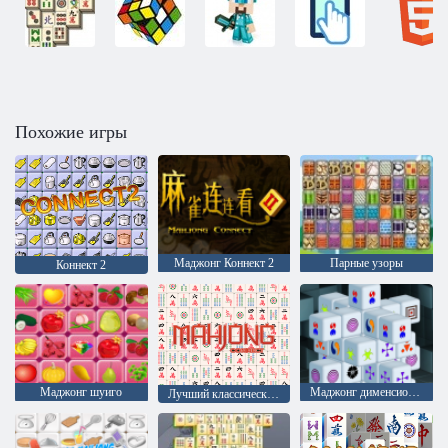
Похожие игры
Маджонг Коннект 2
Парные узоры
Коннект 2
Маджонг шуиго
Маджонг дименсионс 15 минут
Лучший классический маджонг