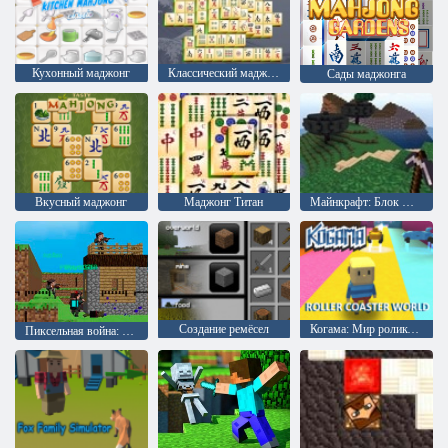
Кухонный маджонг
Классический маджонг
Сады маджонга
Вкусный маджонг
Маджонг Титан
Майнкрафт: Блок шахты
Создание ремёсел
Когама: Мир роликовых машин
Пиксельная война: Пиксельное оружие. Апокалипсис 3