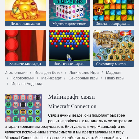
Десять талисманов
Золотая лихорадка: Охотник за сокровищами
Mаджонг дименсионс
Классические нарды
Энергичные шарики
Сокровища мистического моря
Игры онлайн
Игры для Детей
Логические Игры
Маджонг
Головоломки
Майнкрафт
Сенсорные игры
Html5 игры
Игры на Андроид
Майнкрафт связи
Minecraft Connection
Связи нужны везде, они помогают быстрее
решить проблемы, с минимальными затратами
и гарантированным результатом. Виртуальный мир Майнкрафта не
является исключением в этом смысле и мы представляем вам игру
Minecraft Connection, где вы воочию убедитесь, что без связей трудно