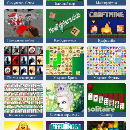
Симулятор: Семья лисицы
Майнкрафт.ио
Блочный мир
Пиксельная война: Апокалипсис зомби
Клуб драчунов
Крафтмайн
Плитка неожиданностей
Маджонг Криса
Маджонг Фрукты
Снежная королева 2
Солитер
Китайский маджонг