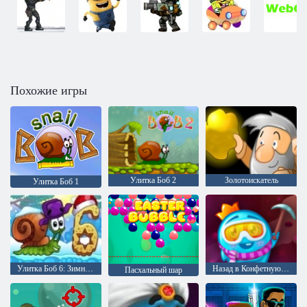
Похожие игры
Улитка Боб 2
Золотоискатель
Улитка Боб 1
Улитка Боб 6: Зимняя сказка
Назад в Конфетную страну 5: Шоколадная гора
Пасхальный шар