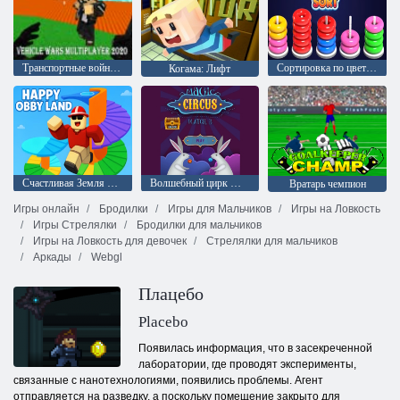
Транспортные войны Мультиплеер 2020
Сортировка по цвету обручей
Когама: Лифт
Счастливая Земля Обби
Волшебный цирк — три в ряд
Вратарь чемпион
Игры онлайн
Бродилки
Игры для Мальчиков
Игры на Ловкость
Игры Стрелялки
Бродилки для мальчиков
Игры на Ловкость для девочек
Стрелялки для мальчиков
Аркады
Webgl
Плацебо
Placebo
Появилась информация, что в засекреченной
лаборатории, где проводят эксперименты,
связанные с нанотехнологиями, появились проблемы. Агент
отправляется на разведку, а поскольку помещение закрыто для