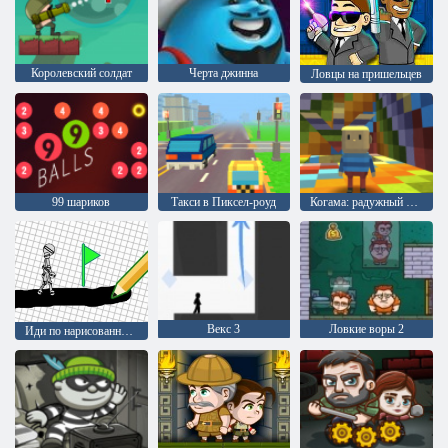
Королевский солдат
Черта джинна
Ловцы на пришельцев
99 шариков
Такси в Пиксел-роуд
Когама: радужный паркур
Векс 3
Ловкие воры 2
Иди по нарисованному