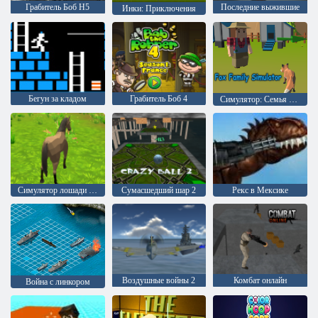
Грабитель Боб H5
Последние выжившие
Инки: Приключения
Бегун за кладом
Грабитель Боб 4
Симулятор: Семья лисицы
Симулятор лошади 3Д
Сумасшедший шар 2
Рекс в Мексике
Воздушные войны 2
Комбат онлайн
Война с линкором