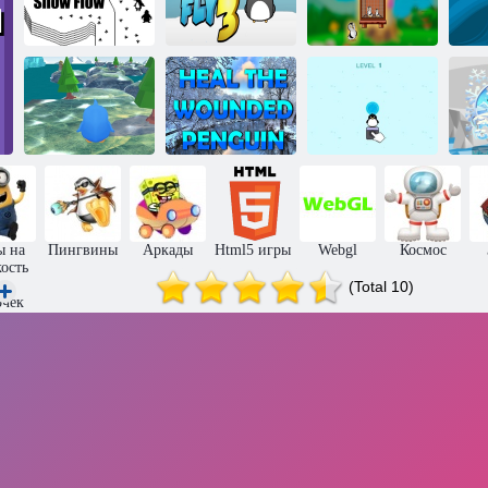
Спасите
Научитесь
пингвинят из
Снежный поток
летать 3
клетки
Л
Исцелите
Приключения
раненого
Толкай
А
пингвина
пингвина
пингвина
ы на
Пингвины
Аркады
Html5 игры
Webgl
Космос
ость
ля
(Total 10)
очек