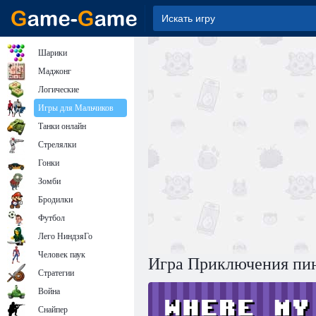
Шарики
Маджонг
Логические
Игры для Мальчиков
Танки онлайн
Стрелялки
Гонки
Зомби
Бродилки
Футбол
Лего НиндзяГо
Человек паук
Игра Приключения пи
Стратегии
Война
Снайпер