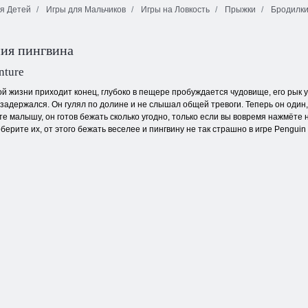
я Детей
Игры для Мальчиков
Игры на Ловкость
Прыжки
Бродилки
Грабитель Боб
Замаскированная
1
3 Панды
сила
ия пингвина
nture
й жизни приходит конец, глубоко в пещере пробуждается чудовище, его рык 
 задержался. Он гулял по долине и не слышал общей тревоги. Теперь он один
е малышу, он готов бежать сколько угодно, только если вы вовремя нажмёте 
оберите их, от этого бежать веселее и пингвину не так страшно в игре Penguin 