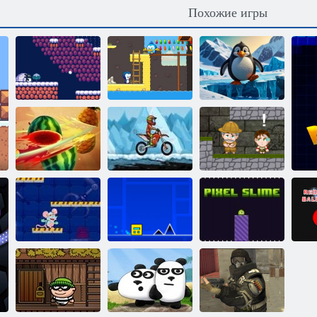
Похожие игры
Скольжение
Приключения
пингвинов:
Восстание
пингвина
Монетная
пингвинов
Нильса
лихорадка
Фруктовый
Мото экстрим
Инки:
ниндзя
2
Приключения
К
Геометрия
Сырная
Даш: Полная
Пиксельная
лаборатория
Версия
слизь