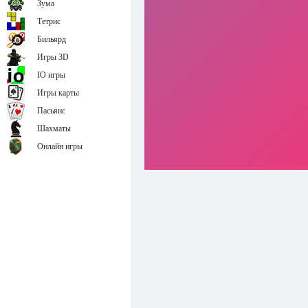
Зума
Тетрис
Бильярд
Игры 3D
IO игры
Игры карты
Пасьянс
Шахматы
Онлайн игры