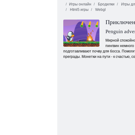
Игры онлайн
Бродилки
Игры дл
Html5 игры
Webgl
Приключен
Penguin adve
Мирной спокойно
пингвин немного
Слизер ио
подготавливают почву для босса. Помогит
преграды. Монетки на пути - к счастью, с