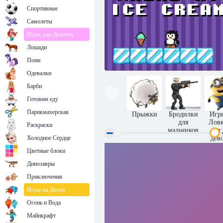
Спортивные
Самолеты
Игры для Девочек
Лошади
Пони
Одевалки
Барби
Готовим еду
Парикмахерская
Прыжки
Бродилки
Игр
для
Ловк
Раскраски
мальчиков
д
Холодное Сердце
дев
Цветные блоки
Я хочу мороженое
Динозавры
Приключения
Игры на Двоих
Огонь и Вода
Майнкрафт