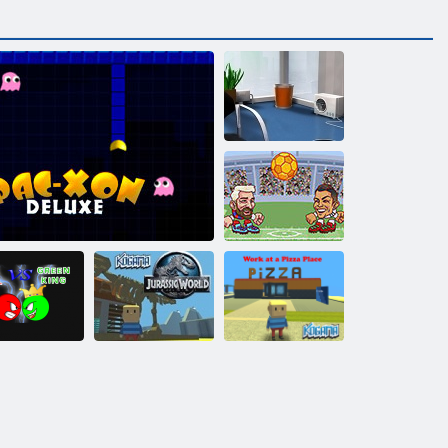
Бросьте бумагу
2
Головы на
арене: Евро
футбол
расный Шар
против
Когама: Мир
Когама: Работа
Зеленого
Юрского
в доставке
Короля
Пак-Ксон. Делюкс
периода
пиццы