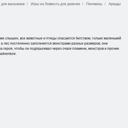
 для мальчиков
Игры на Ловкость для девочек
Пингвины
Аркады
уже слышен, все животные и птицы спасаются бегством, только маленький
, а лес постепенно заполняется монстрами разных размеров, они
на героя, чтобы он подпрыгивал через очаги пламени, монстров и прочие
adventure.