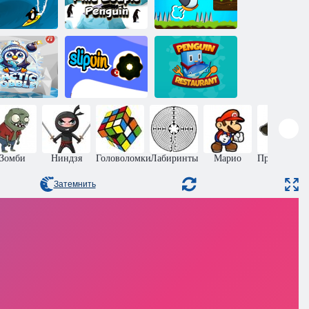
Найти пару
Приключения
ови волны
пингвинов
пингвина
рктический
Ловкий
Ресторан
Гоббл
пингвин
Пингвина
Зомби
Ниндзя
Головоломки
Лабиринты
Марио
Приключен
Затемнить