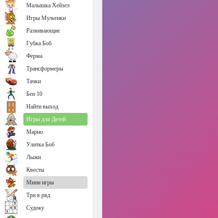
Малышка Хейзел
Игры Мультики
Развивающие
Губка Боб
Ферма
Трансформеры
Тачки
Бен 10
Найти выход
Игры для Детей
Марио
Улитка Боб
Лыжи
Квесты
Мини игры
Три в ряд
Судоку