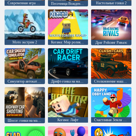
Современная игра про парковку автомобилей 2026
Настольные гонки 2
Песочница Вождение и столкновения
Мото экстрим 2
Когама: Мир роликовых машин
Драг Рейсинг Ривалс
Симулятор автокатастрофы: крушение и тюнинг
Дрифт-гонка на машинах
Столкновение машин: Арена
Когама: Лифт
Счастливая Земля Обби
Шоссе: гонки на машинах 3D экшен 2025