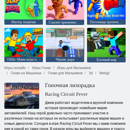
Мастер пощёчин
Песочница тряпичных кукол: Поломай его
Спасите пряничного человечка
Обби: Мини-игры против 1000
Чёрная дыра
Блочный мир
Игры онлайн
Игры Гонки
Игры для Мальчиков
Гонки на Машинах
Гонки для Мальчиков
3d
Webgl
Гоночная лихорадка
Racing Circuit Fever
Джим работает водителем в крупной компании
которая производит новейшие марки
автомобилей. Наш герой довольно часто принимает участие в
различных гонках на которых он испытывает различные марки машин и
новые двигатели. Сегодня в игре Racing Circuit Fever мы с вами поможем
ему в одной из таких гонок. В начале игры вы выберите машину и трассу