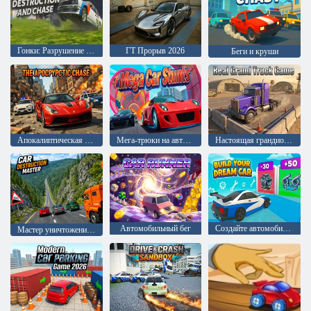
Гонки: Разрушение и погоня
ГТ Прорыв 2026
Беги и круши
Апокалиптическая погоня
Мега-трюки на автомобилях
Настоящая грандиозная игра про грузовики
Автомобильный бег
Создайте автомобиль своей мечты
Мастер уничтожения автомобилей