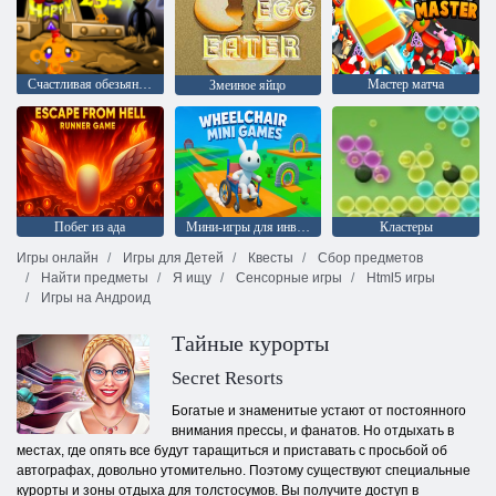
Счастливая обезьянка: уровень 234
Мастер матча
Змеиное яйцо
Побег из ада
Мини-игры для инвалидных колясок
Кластеры
Игры онлайн
Игры для Детей
Квесты
Сбор предметов
Найти предметы
Я ищу
Сенсорные игры
Html5 игры
Игры на Андроид
Тайные курорты
Secret Resorts
Богатые и знаменитые устают от постоянного
внимания прессы, и фанатов. Но отдыхать в
местах, где опять все будут таращиться и приставать с просьбой об
автографах, довольно утомительно. Поэтому существуют специальные
курорты и зоны отдыха для толстосумов. Вы получите доступ в