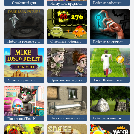
Особенный день
Побег из заброшенного университета
Наилучшее предложение
Побег из темного амбара 3
Счастливая обезьянка: уровень 276
Побег из мистической комнаты
Майк потерялся в пустыне: поиск предметов
Приключение ацтеков
Евро Футбол Спринт
Побег из зимней избы
Побег из домика в лесу: Эпизод 2
Говорящий Том: Киндер сюрприз