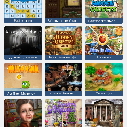
Найди слово
Забытый холм Сказка: Оставленные позади
Найдите скрытые объекты
Долгий путь домой
Поиск объектов: ферма
Найти всё
Скрытые объекты: пиратские сокровища
Ферма Тули
Ам Ням: Мания манго