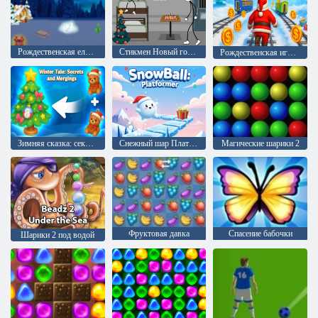
Рождественская елка 2023
Стикмен Новый год в тюрьме
Рождественская игра-бег с Санта-серфером
Зимняя сказка: секреты и слияния
Снежный шар Платформер
Магические шарики 2
Фруктовая давка
Спасение бабочки
Шарики 2 под водой