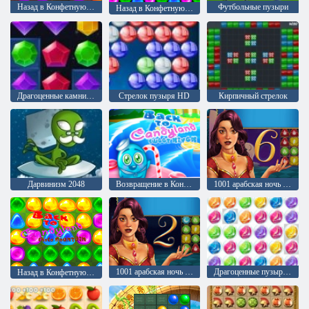
Назад в Конфетную страну 2
Футбольные пузыри
Назад в Конфетную страну 4: Леденцовый сад
Драгоценные камни: Взрыв
Стрелок пузыря HD
Кирпичный стрелок
Дарвинизм 2048
Возвращение в Конфетную страну: Сладкая река
1001 арабская ночь 6: Али-Баба и 40 разбойников
1001 арабская ночь 2: Аладдин и волшебная лампа
Драгоценные пузыри 3
Назад в Конфетную страну 5: Шоколадная гора