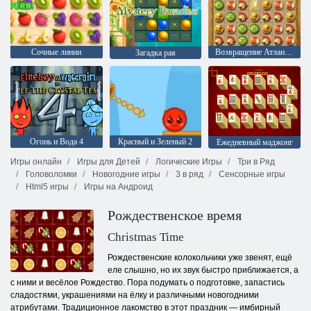
Сочные линии
Возвращение Атлантиды
Загадка рая
Огонь и Вода 4
Красный и Зеленый 2
Ежедневный маджонг
Игры онлайн
Игры для Детей
Логические Игры
Три в Ряд
Головоломки
Новогодние игры
3 в ряд
Сенсорные игры
Html5 игры
Игры на Андроид
Рождественское время
Christmas Time
Рождественские колокольчики уже звенят, ещё
еле слышно, но их звук быстро приближается, а
с ними и весёлое Рождество. Пора подумать о подготовке, запастись
сладостями, украшениями на ёлку и различными новогодними
атрибутами. Традиционное лакомство в этот праздник — имбирный