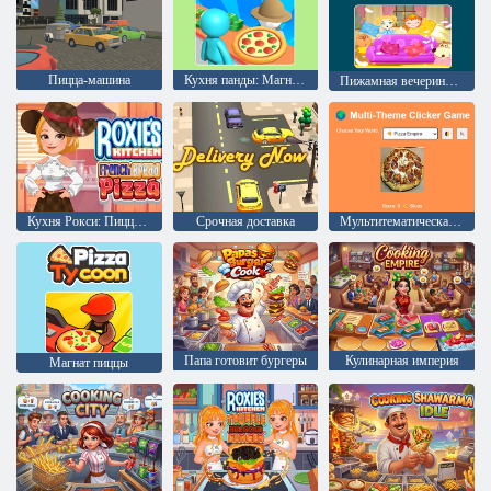
Пицца-машина
Кухня панды: Магнат пиццы
Пижамная вечеринка для девочек
Кухня Рокси: Пицца на французском хлебе
Срочная доставка
Мультитематическая игра-кликер
Папа готовит бургеры
Кулинарная империя
Магнат пиццы