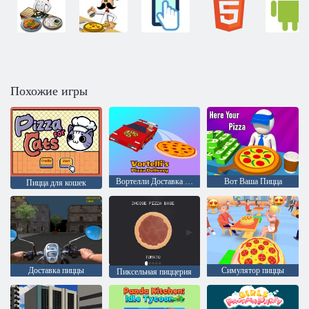
Похожие игры
Вортелли Доставка пиццы
Вот Ваша Пицца
Пицца для кошек
Доставка пиццы
Симулятор пиццы
Пиксельная пиццерия