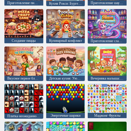
Приготовление пищи в городе
Приготовление шаурмы
Кухня Рокси: Бургер Булгоги с трюфелями
Создание пиццы
Кулинарный конфликт
Приготовление слайма Единорог 2
Вкусное первое блюдо
Детская кухня: Уютная готовка
Вечеринка малыша: Здоровое питание
Энергичные шарики
Маджонг Фрукты
Плитка неожиданностей