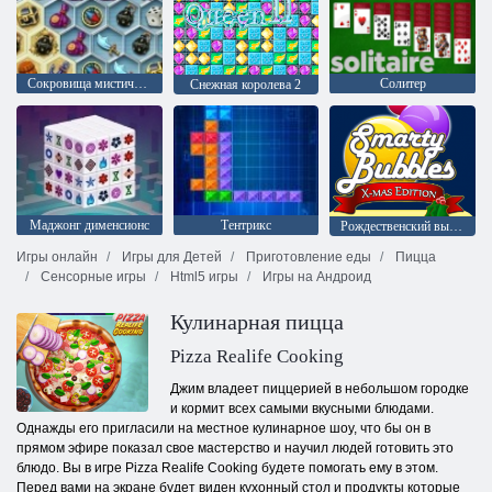
Сокровища мистического моря
Солитер
Снежная королева 2
Mаджонг дименсионс
Тентрикс
Рождественский выпуск: Забавные пузыри
Игры онлайн
Игры для Детей
Приготовление еды
Пицца
Сенсорные игры
Html5 игры
Игры на Андроид
Кулинарная пицца
Pizza Realife Cooking
Джим владеет пиццерией в небольшом городке
и кормит всех самыми вкусными блюдами.
Однажды его пригласили на местное кулинарное шоу, что бы он в
прямом эфире показал свое мастерство и научил людей готовить это
блюдо. Вы в игре Pizza Realife Cooking будете помогать ему в этом.
Перед вами на экране будет виден кухонный стол и продукты которые