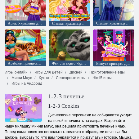
Ария: Украшение детской комнаты
Спящая красавица в костюме злодея
Спящая красавица и Браер Бьюти
Арабская принцесса плавательный бассейн
Феи: Легенда о Чудовище: Уход за животными
Выпуск принцесс Диснея
Игры онлайн
Игры для Детей
Дисней
Приготовление еды
Микки Маус
Кухня
Сенсорные игры
Html5 игры
Игры на Андроид
1-2-3 печенье
1-2-3 Cookies
Диснеевские персонажи не собираются уходит
на покой и почивать на лаврах. Встречайте
нашу милашку Минни Маус, она решила приготовить печенье к чаю.
Перед вами появятся несколько тарелочек с образцами печенья. Вы
должны выбрать то, что вам понравится и приступать к готовке. Мышка