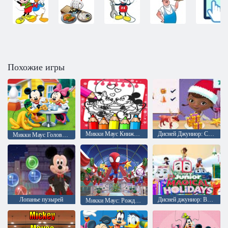
Похожие игры
Микки Маус Книжка-раскраска
Дисней Джуниор: Создатель игрушек
Микки Маус Головоломка пазл
Лопанье пузырей
Дисней джуниор: Волшебные каникулы
Микки Маус: Рождественские игры