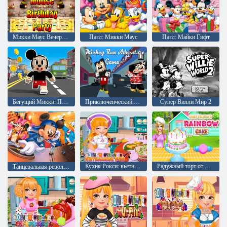
Микки Маус Вечеринка по случаю дня рождения
Пазл: Микки Маус
Пазл: Майки Гифт
Бегущий Микки: Приключения
Приключенческий бег Микки
Супер Вилли Мир 2
Кухня Рокси: вьетнамское фо
Радужный торт от шеф-повара Фелисии
Танцевальная революция: Дисней Микс