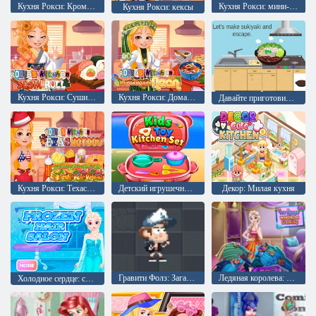
Кухня Рокси: Кромболони
Кухня Рокси: мини-тарт
Кухня Рокси: кексы
Кухня Рокси: Суши-роллы
Кухня Рокси: Домашние лепешки наан
Давайте приготовим сукияки и сбежим
Кухня Рокси: Техасский хот-дог
Детский игрушечный кухонный набор
Декор: Милая кухня
Гравити Фолз: Загадочная Земля
Ледяная королева: Уборка гардероба
Холодное сердце: салон причесок