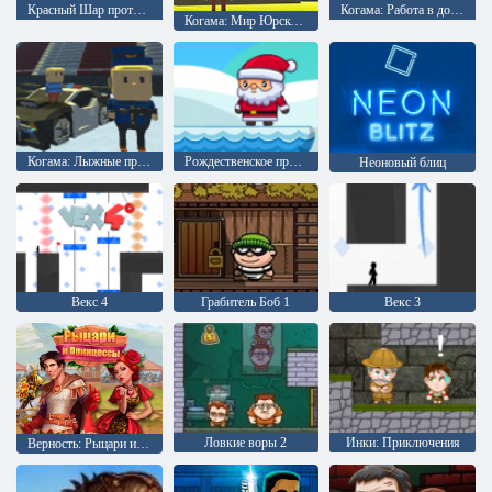
Красный Шар против Зеленого Короля
Когама: Работа в доставке пиццы
Когама: Мир Юрского периода
Когама: Лыжные прыжки !!
Рождественское приключение
Неоновый блиц
Векс 4
Грабитель Боб 1
Векс 3
Ловкие воры 2
Инки: Приключения
Верность: Рыцари и Принцессы