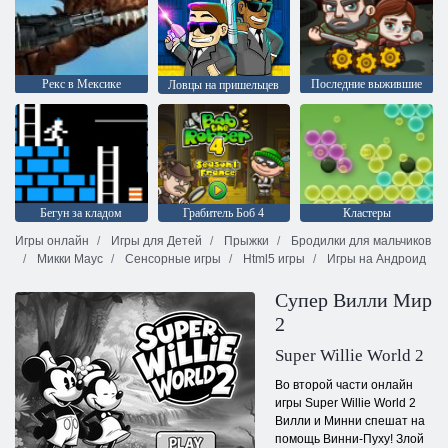
Рекс в Мексике
Последние выжившие
Ловцы на пришельцев
Бегун за кладом
Грабитель Боб 4
Кластеры
Игры онлайн
Игры для Детей
Прыжки
Бродилки для мальчиков
Микки Маус
Сенсорные игры
Html5 игры
Игры на Андроид
Супер Вилли Мир
2
Super Willie World 2
Во второй части онлайн
игры Super Willie World 2
Вилли и Минни спешат на
помощь Винни-Пуху! Злой