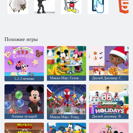
Похожие игры
Микки Маус Головоломка пазл
Дисней Джуниор: Создатель игрушек
1-2-3 печенье
Лопанье пузырей
Дисней джуниор: Волшебные каникулы
Микки Маус: Рождественские игры