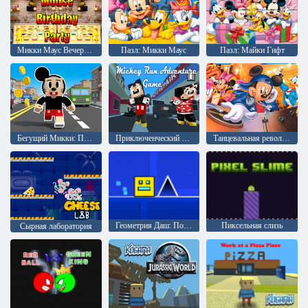
Микки Маус Вечеринка по случаю дня рождения
Пазл: Микки Маус
Пазл: Майки Гифт
Бегущий Микки: Приключения
Приключенческий бег Микки
Танцевальная революция: Дисней Микс
Геометрия Даш: Полная Версия
Пиксельная слизь
Сырная лаборатория