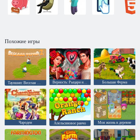
Похожие игры
Верность: Рыцари и Принцессы
Большая Ферма
Тауншип: Веселая ферма 2
Чародеи
Моя жизнь в деревне
Апельсиновое ранчо