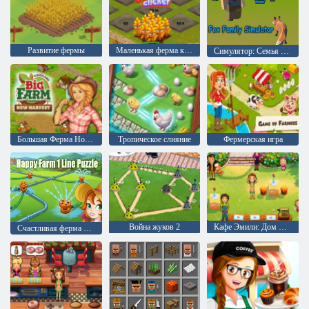
Развитие фермы
Маленькая ферма кликер
Симулятор: Семья лисицы
Большая Ферма Новый Урожай
Тропическое слияние
Фермерская игра
Война жуков 2
Кафе Эмили: Дом милый дом
Счастливая ферма Головоломка на 1 линию