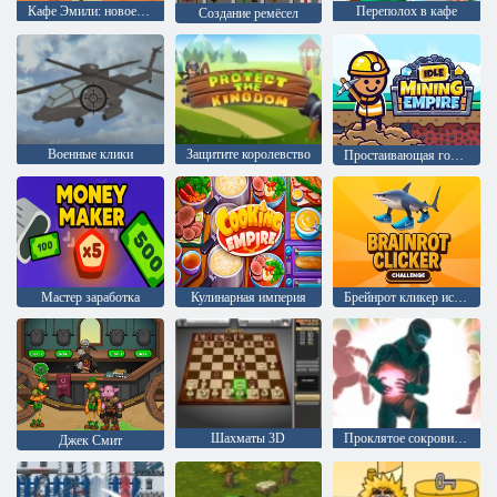
Кафе Эмили: новое начало
Переполох в кафе
Создание ремёсел
Военные клики
Защитите королевство
Простаивающая горная империя
Мастер заработка
Кулинарная империя
Брейнрот кликер испытание
Шахматы 3D
Проклятое сокровище: Уровневый сборник
Джек Смит