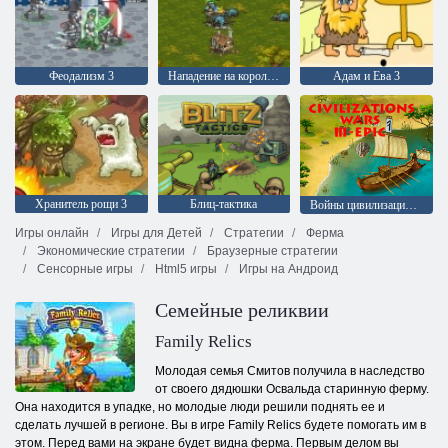
Феодализм 3
Нападение на королевство
Адам и Ева 3
Хранитель рощи 3
Блиц-тактика
Войны цивилизаций: Сборник для мастера
Игры онлайн
Игры для Детей
Стратегии
Ферма
Экономические стратегии
Браузерные стратегии
Сенсорные игры
Html5 игры
Игры на Андроид
Семейные реликвии
Family Relics
Молодая семья Смитов получила в наследство
от своего дядюшки Освальда старинную ферму.
Она находится в упадке, но молодые люди решили поднять ее и
сделать лучшей в регионе. Вы в игре Family Relics будете помогать им в
этом. Перед вами на экране будет видна ферма. Первым делом вы