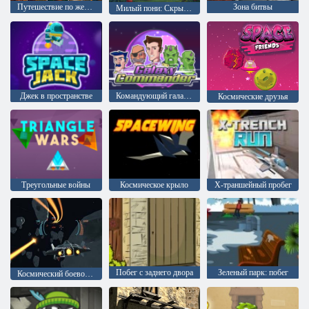
Путешествие по железной дороге — Поиск предметов
Зона битвы
Милый пони: Скрытые звёзды
Джек в пространстве
Командующий галактики
Космические друзья
Треугольные войны
Космическое крыло
X-траншейный пробег
Побег с заднего двора
Зеленый парк: побег
Космический боевой симулятор