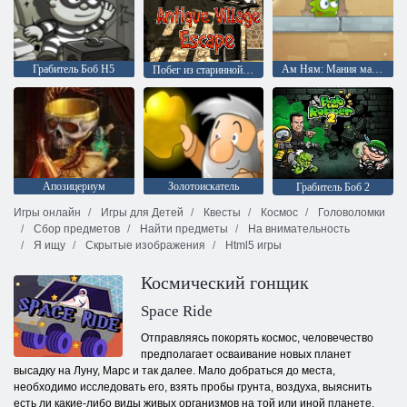
Грабитель Боб H5
Ам Ням: Мания манго
Побег из старинной деревни
Апозицериум
Золотоискатель
Грабитель Боб 2
Игры онлайн
Игры для Детей
Квесты
Космос
Головоломки
Сбор предметов
Найти предметы
На внимательность
Я ищу
Скрытые изображения
Html5 игры
Космический гонщик
Space Ride
Отправляясь покорять космос, человечество
предполагает осваивание новых планет
высадку на Луну, Марс и так далее. Мало добраться до места,
необходимо исследовать его, взять пробы грунта, воздуха, выяснить
есть ли какие-либо виды живых организмов на той или иной планете.