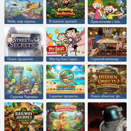
Майк, мир скрытых предметов
В поисках красной панды
Приключение с поиском скрытых предметов
Поиск предметов: Улица cекретов
Мистер Бин Скрытые звёзды
Скрытый антикварный магазин 3
Скрытые предметы: Мальдивы
Поиск объектов: ферма: Заброшенный
Скрытая Черепаха