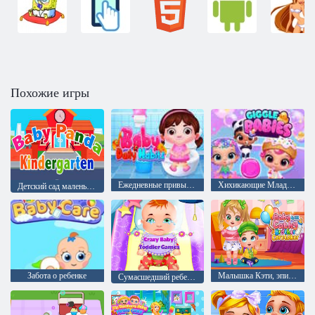
Похожие игры
Ежедневные привычки ребенка
Хихикающие Младенцы
Детский сад маленькой панды
Забота о ребенке
Малышка Кэти, эпизод 38: присмотр за братом
Сумасшедший ребенок: Игры для малышей