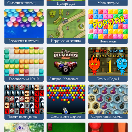
Сказочные питомцы связь
Мото экстрим
Пузырь Дух
Бесконечные пузыри
Игрушечная защита
Поп-звезда
Головоломка 10х10
8 шаров: Классический бильярд
Огонь и Вода 1
Энергичные шарики
Сокровища мистического моря
Плитка неожиданностей