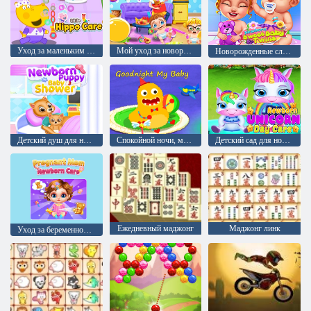
Уход за маленьким бегемотиком
Мой уход за новорожденными близнецами
Новорожденные сладкие близнецы
Детский душ для новорожденного щенка
Спокойной ночи, мой малыш
Детский сад для новорожденных единорогов
Ежедневный маджонг
Маджонг линк
Уход за беременной мамой и новорожденным