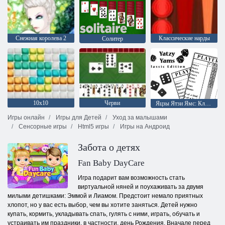
Снежная королева 2
Классические нарды
Солитер
10х10
Черви
Яцзы Ятзи Ямс: Классическая версия
Игры онлайн
Игры для Детей
Уход за малышами
Сенсорные игры
Html5 игры
Игры на Андроид
Забота о детях
Fan Baby DayCare
Игра подарит вам возможность стать
виртуальной няней и поухаживать за двумя
милыми детишками: Эммой и Лиамом. Предстоит немало приятных
хлопот, но у вас есть выбор, чем вы хотите заняться. Детей нужно
купать, кормить, укладывать спать, гулять с ними, играть, обучать и
устраивать им праздники, в частности, день Рождения. Вначале перед