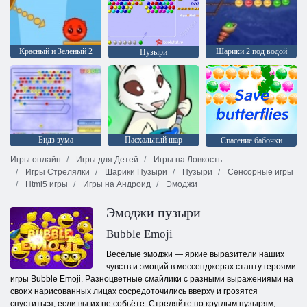
Красный и Зеленый 2
Шарики 2 под водой
Пузыри
Бидз зума
Пасхальный шар
Спасение бабочки
Игры онлайн
Игры для Детей
Игры на Ловкость
Игры Стрелялки
Шарики Пузыри
Пузыри
Сенсорные игры
Html5 игры
Игры на Андроид
Эмоджи
Эмоджи пузыри
Bubble Emoji
Весёлые эмоджи — яркие выразители наших
чувств и эмоций в мессенджерах станту героями
игры Bubble Emoji. Разноцветные смайлики с разными выражениями на
своих нарисованных лицах сосредоточились вверху и грозятся
спуститься, если вы их не собьёте. Стреляйте по круглым пузырям,