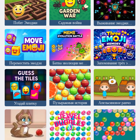
Побег Эмоджи
Садовая война
Выживание эмоджи - неоновая арена
Переместить эмодзи
Битва эволюции мемов
Запоминание трёх эмодзи
Пузырьковая история
Апельсиновое ранчо
Угадай плитку