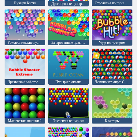
Пузыри Китти
Стрелялка по пузырям
Драгоценные пузыри 3
Рождественские пузыри
Зачарованные пузыри 2
Удар по пузырям
Чрезвычайный стрелок пузыря
Пузыри в океане
Чемпионат мира: Стрельба по пузырям
Магические шарики 2
Энергичные шарики
Кластеры