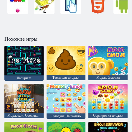
Похожие игры
Темы для эмоджи
Моджо Эмодзи
Лабиринт
Моджикон: Соедините эмоджи
Сортировка эмоджи
Эмоджи: На память