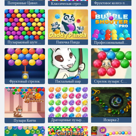
Потерянные Цивилизации
Фруктовое колесо пузырьковый шутер
Классическая стрелялка по пузырям
Пузырьковый шутер Перезагрузка
Папочка Панда
Профессиональный стрелок по пузырям
Фруктовый стрелок
Пасхальный шар
Стрелок пузыря: Сага 2
Драгоценные пузыри 3
Искорка 2
Пузыри Китти