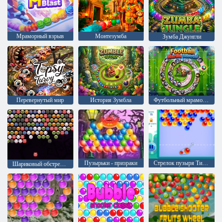
Мраморный взрыв
Монтезумба
Зумба Джунгли
Перевернутый мир
История Зумбла
Футбольный мраморный шутер
Пузырьки - призраки
Стрелок пузыря Тингли
Шариковый обстрел: Хэллоуин