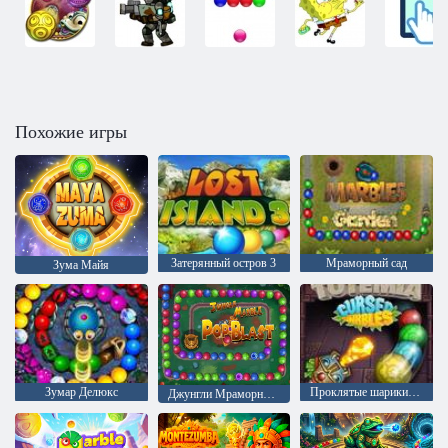
Похожие игры
Затерянный остров 3
Мраморный сад
Зума Майя
Зумар Делюкс
Проклятые шарики Тотемии
Джунгли Мраморный взрыв