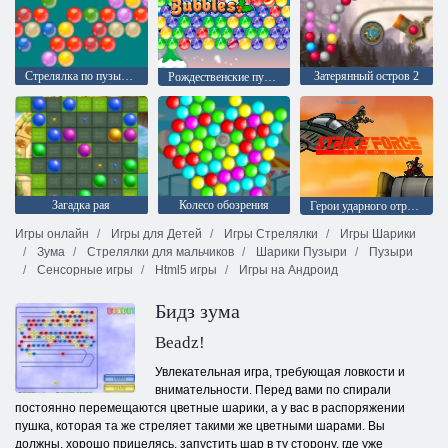
Стрелялка по пузырям
Затерянный остров 2
Рождественские пузыри
Загадка рая
Колесо обозрения
Герои ударного отряда 1
Игры онлайн
Игры для Детей
Игры Стрелялки
Игры Шарики
Зума
Стрелялки для мальчиков
Шарики Пузыри
Пузыри
Сенсорные игры
Html5 игры
Игры на Андроид
Бидз зума
Beadz!
Увлекательная игра, требующая ловкости и
внимательности. Перед вами по спирали
постоянно перемещаются цветные шарики, а у вас в распоряжении
пушка, которая та же стреляет такими же цветными шарами. Вы
должны, хорошо прицелясь, запустить шар в ту сторону, где уже