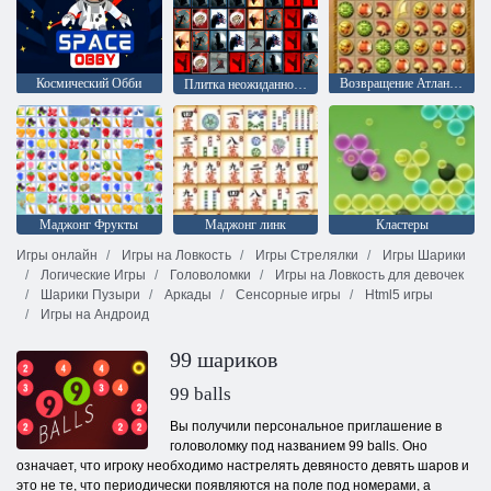
Космический Обби
Возвращение Атлантиды
Плитка неожиданностей
Маджонг Фрукты
Маджонг линк
Кластеры
Игры онлайн
Игры на Ловкость
Игры Стрелялки
Игры Шарики
Логические Игры
Головоломки
Игры на Ловкость для девочек
Шарики Пузыри
Аркады
Сенсорные игры
Html5 игры
Игры на Андроид
99 шариков
99 balls
Вы получили персональное приглашение в
головоломку под названием 99 balls. Оно
означает, что игроку необходимо настрелять девяносто девять шаров и
это не те, что периодически появляются на поле под номерами, а