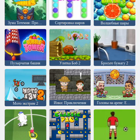
Зума Тотемия: Проклятые шарики
Сортировка шаров
Волшебные шары
Пузырчатая башня
Улитка Боб 2
Бросьте бумагу 2
Инки: Приключения
Головы на арене: Евро футбол
Мото экстрим 2