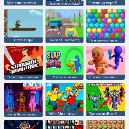
Мультяшный кубок 2015
Чемпионат мира: Пенальти
Пакман Классический
Спуск Гарри
Такси в Пиксел-роуд
Пузырьковый шутер Аркада
Неистовый самурай
Мастер пощёчин
Спасите пряничного человечка
Обби: Мини-игры против 1000
Тренажерный зал Симулятор Онлайн Побег
Хагги Вагги спасает Кисси Мисси