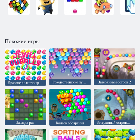
Похожие игры
Рождественские пузыри
Затерянный остров 2
Драгоценные пузыри 3
Загадка рая
Затерянный остров: Дополнительные уровни
Колесо обозрения