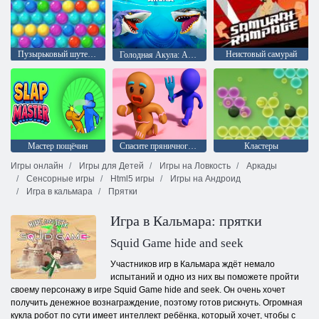
Пузырьковый шутер Аркада
Неистовый самурай
Голодная Акула: Арена
Мастер пощёчин
Спасите пряничного человечка
Кластеры
Игры онлайн
Игры для Детей
Игры на Ловкость
Аркады
Сенсорные игры
Html5 игры
Игры на Андроид
Игра в кальмара
Прятки
Игра в Кальмара: прятки
Squid Game hide and seek
Участников игр в Кальмара ждёт немало
испытаний и одно из них вы поможете пройти
своему персонажу в игре Squid Game hide and seek. Он очень хочет
получить денежное вознаграждение, поэтому готов рискнуть. Огромная
кукла робот по сути имеет интеллект ребёнка, который хочет, чтобы с