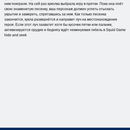
ним поиграли. На сей раз куколка выбрала игру в прятки. Пока она поёт
свою знаменитую песенку, ваш персонаж должен успеть отыскать
укрытие и замереть, спрятавшись за ним. Как только песенка
закончится, кукла развернётся и направит луч на местонахождение
героя. Если этот луч захватит хотя бы кусочек пятки или пальчик,
активизируется орудие и беднягу ждёт неминуемая гибель в Squid Game
hide and seek