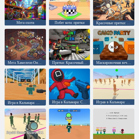
Мега охота
Побег кота: прятки
Красочные прятки: Найди меня
Мега Хамелеон Онлайн
Прятки: Красочный поиск
Маскировочная вечеринка
Игра в Кальмара: Стрелок
Играв в Кальмара: Тралалеро Тралала Зеленый свет
Игра в Кальмара: Мастер выживания 456 Вызов