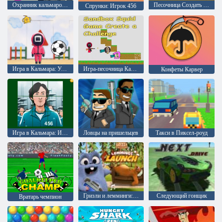
Охранник кальмаров 011
Песочница Создать вызов
Спрунки: Игрок 456
Игра в Кальмара: Удар головой
Игра-песочница Кальмар Создать вызов
Конфеты Карвер
Игра в Кальмара: Игрок 456
Ловцы на пришельцев
Такси в Пиксел-роуд
Гризли и лемминги: запуск леммингов
Следующий гонщик
Вратарь чемпион