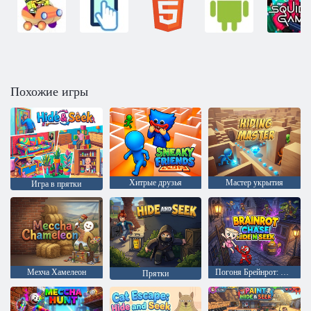
Похожие игры
Хитрые друзья
Мастер укрытия
Игра в прятки
Мехча Хамелеон
Погоня Брейнрот: Прятки
Прятки