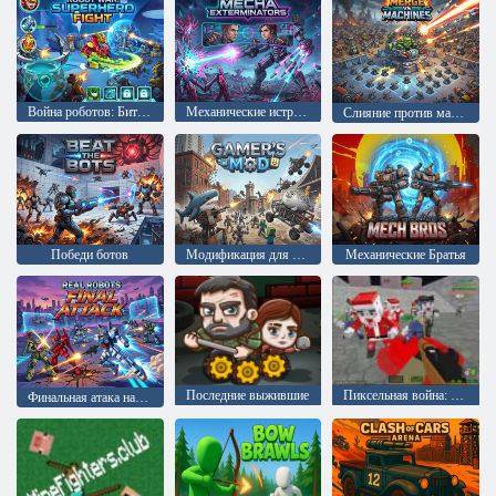
Война роботов: Битва супергероев
Механические истребители
Слияние против машин
Победи ботов
Модификация для геймеров
Механические Братья
Последние выжившие
Пиксельная война: Апокалипсис зомби
Финальная атака настоящих роботов