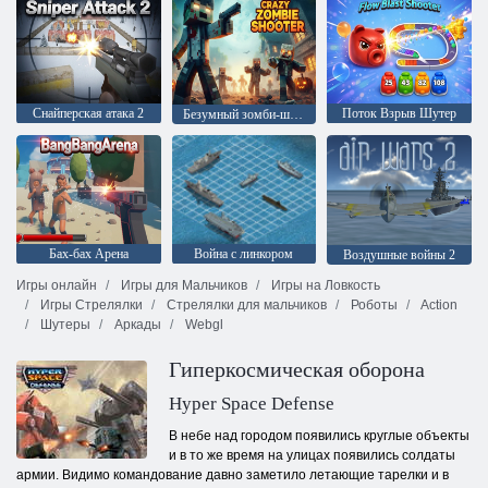
Снайперская атака 2
Поток Взрыв Шутер
Безумный зомби-шутер
Бах-бах Арена
Война с линкором
Воздушные войны 2
Игры онлайн
Игры для Мальчиков
Игры на Ловкость
Игры Стрелялки
Стрелялки для мальчиков
Роботы
Action
Шутеры
Аркады
Webgl
Гиперкосмическая оборона
Hyper Space Defense
В небе над городом появились круглые объекты
и в то же время на улицах появились солдаты
армии. Видимо командование давно заметило летающие тарелки и в