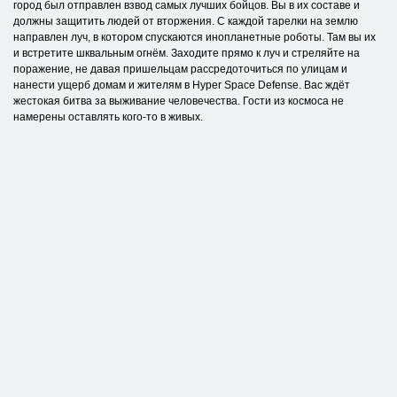
город был отправлен взвод самых лучших бойцов. Вы в их составе и
должны защитить людей от вторжения. С каждой тарелки на землю
направлен луч, в котором спускаются инопланетные роботы. Там вы их
и встретите шквальным огнём. Заходите прямо к луч и стреляйте на
поражение, не давая пришельцам рассредоточиться по улицам и
нанести ущерб домам и жителям в Hyper Space Defense. Вас ждёт
жестокая битва за выживание человечества. Гости из космоса не
намерены оставлять кого-то в живых.