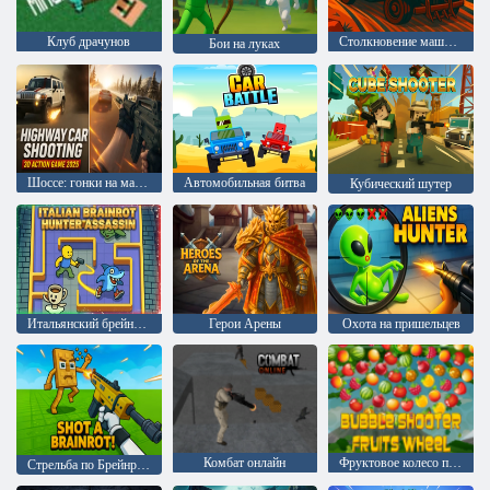
Клуб драчунов
Столкновение машин: Арена
Бои на луках
Шоссе: гонки на машинах 3D экшен 2025
Автомобильная битва
Кубический шутер
Итальянский брейнрот Охотник убийца
Герои Арены
Охота на пришельцев
Комбат онлайн
Фруктовое колесо пузырьковый шутер
Стрельба по Брейнроту