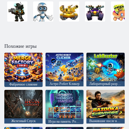
Похожие игры
Астро Робот Кликер
Лабораторный разрушитель
Фабричное слияние
Железный Спуск
Выжившие после взрыва базуки
Игра на память: Робот