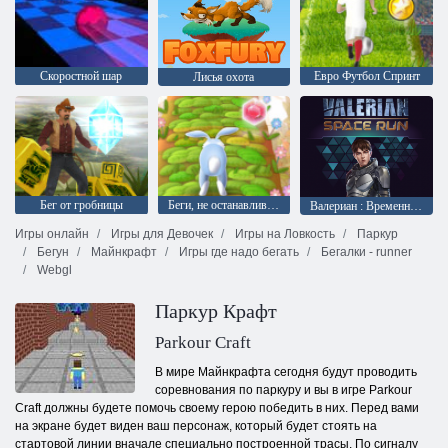
Скоростной шар
Евро Футбол Спринт
Лисья охота
Бег от гробницы
Беги, не останавливайся
Валериан : Временной пробег
Игры онлайн
Игры для Девочек
Игры на Ловкость
Паркур
Бегун
Майнкрафт
Игры где надо бегать
Бегалки - runner
Webgl
Паркур Крафт
Parkour Craft
В мире Майнкрафта сегодня будут проводить
соревнования по паркуру и вы в игре Parkour
Craft должны будете помочь своему герою победить в них. Перед вами
на экране будет виден ваш персонаж, который будет стоять на
стартовой линии вначале специально построенной трасы. По сигналу