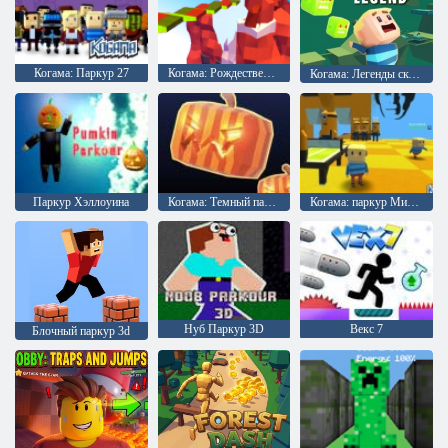
Когама: Паркур 27
Когама: Рождественский паркур
Когама: Легенды скорости
Паркур Хэллоуина
Когама: Темный паркур
Когама: паркур Миньонов
Нуб Паркур 3D
Векс 7
Блочный паркур 3d