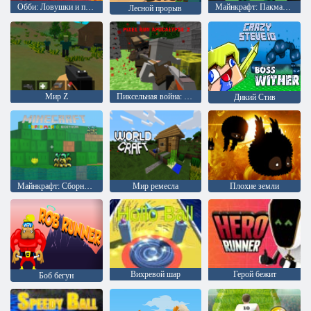
Обби: Ловушки и прыжки
Майнкрафт: Пакман 3D
Лесной прорыв
Мир Z
Пиксельная война: Пиксельное оружие Апокалипсис 2
Дикий Стив
Майнкрафт: Сборник Супер Марио
Мир ремесла
Плохие земли
Вихревой шар
Герой бежит
Боб бегун