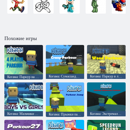
Похожие игры
Когама: Сумасшедший Паркур
Когама: Паркур в лесу
Когама: Паркур на четырёх
Когама: Мальчики против девочек
Когама: Экстремальный паркур на Хэллоуин
Когама: Прыжки паркура