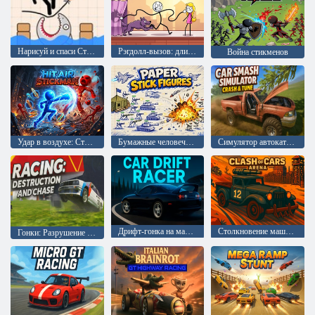
Нарисуй и спаси Стикмена
Рэгдолл-вызов: длинная рука
Война стикменов
Удар в воздухе: Стикмен
Бумажные человечки из палочек
Симулятор автокатастрофы: крушение и тюнинг
Дрифт-гонка на машинах
Столкновение машин: Арена
Гонки: Разрушение и погоня