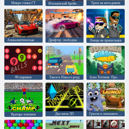
Микро гонки ГТ
Трюк на мега-рампе
Итальянский брейнрот Шоссейные гонки ГТ
Апокалиптическая погоня
Дрифтер: свободный дрифт
Ловцы на пришельцев
99 шариков
Такси в Пиксел-роуд
Зума Тотемия: Проклятые шарики
Два мяча 3D
Гризли и лемминги: запуск леммингов
Вратарь чемпион