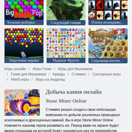
Большие разборки с пузырями
Плитка неожиданностей
Следующий гонщик
Энергичные шарики
Маджонг Фрукты
Сокровища мистического моря
Игры онлайн
Игры Гонки
Игры для Мальчиков
Гонки для Мальчиков
Аркады
Стикмен
Сенсорные игры
Html5 игры
Игры на Андроид
Добыча камня онлайн
Stone Miner Online
Стикмен решил создать свою небольшую
компанию по добыче различных природных
ископаемых и драгоценных камней. Вы в игре Stone Miner Online
поможете нашему герою развивать ее. Перед вами на экране будет
видна площадка на которой будет находиться цех по переработке