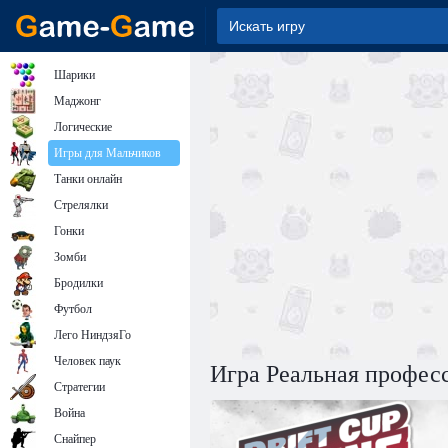
Шарики
Маджонг
Логические
Игры для Мальчиков
Танки онлайн
Стрелялки
Гонки
Зомби
Бродилки
Футбол
Лего НиндзяГо
Человек паук
Игра Реальная профес
Стратегии
Война
Снайпер