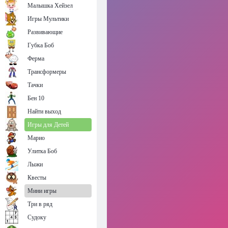
Малышка Хейзел
Игры Мультики
Развивающие
Губка Боб
Ферма
Трансформеры
Тачки
Бен 10
Найти выход
Игры для Детей
Марио
Улитка Боб
Лыжи
Квесты
Мини игры
Три в ряд
Судоку