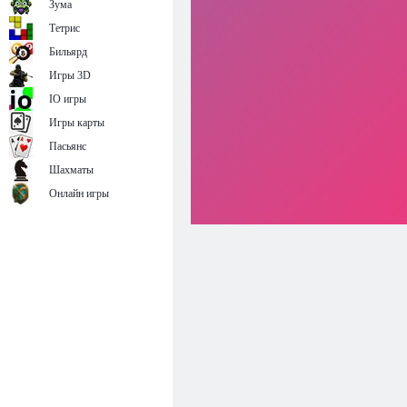
Зума
Тетрис
Бильярд
Игры 3D
IO игры
Игры карты
Пасьянс
Шахматы
Онлайн игры