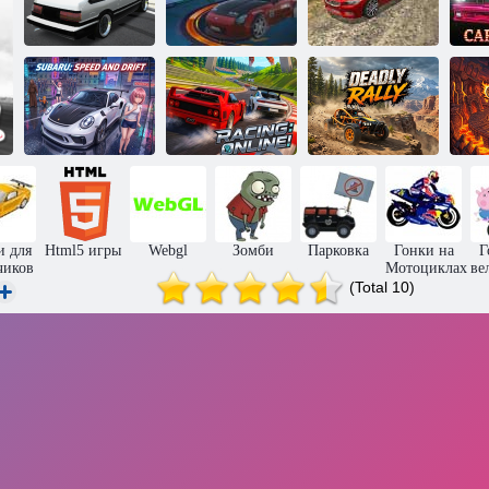
Реальные
трюки на
Эк
Охотники на
Порыв дрифта
дрифтующем
дрифт 2
3d
автомобиле 3D
а
Субару:
Скорость и
Смертоносное
дрифт
Гонки: онлайн!
ралли
А
и для
Html5 игры
Webgl
Зомби
Парковка
Гонки на
Г
чиков
Мотоциклах
ве
(Total 10)