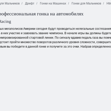
ля Мальчиков
Дрифт
Гонки на Машинах
Гонки для Мальчиков
Htm
рофессиональная гонка на автомобилях
Мото экстрим
Драг Рейсинг
Зима
Ривалс
Когама: Лифт
Racing
ных мегаполисов Америки сегодня будут проводиться нелегальные состязания
 в них участие и завоевать звание чемпиона. В начале игры вы должны буде
 импровизированной стартовой линии. По сигналу вдавив педаль газа вы пом
едстоит пройти множество поворотов различного уровня сложности, совершит
вым вы победите в данной гонке и получите за это очки. Набрав определенно