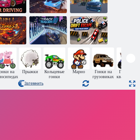
Ламборджини
Симулятор
стремальный
Хукаран:
механика:
дрифт
Городской
Ремонт
втомобиля
водитель
автомобилей
Гонщик на
Полицейский
дские шины
треке
дрифт Побег
онки на
Прыжки
Кольцевые
Марио
Гонки на
Гонки на
лосипедах
гонки
грузовиках
квадроцикл
Затемнить