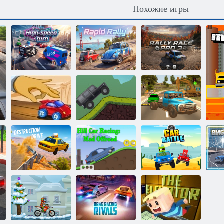
Похожие игры
Поворот на
Профессиональные
высокой
Стремительный
раллийные
скорости
Ралли
гонки 3
Российский
Настольные
Альпинист
водитель: Зил
гонки 2
внедорожник
130
Гонки по
холмам:
Драйв
Безумное
Автомобильная
разрушения
бездорожье
битва