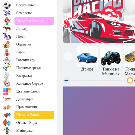
Спортивные
Самолеты
Игры для Девочек
Лошади
Пони
Одевалки
Барби
Готовим еду
Парикмахерская
Дрифт
Гонки на
Гонк
Машинах
Маль
Раскраски
Холодное Сердце
Цветные блоки
Дрифт на Чемпионате по гонкам
Динозавры
Приключения
Игры на Двоих
Огонь и Вода
Майнкрафт