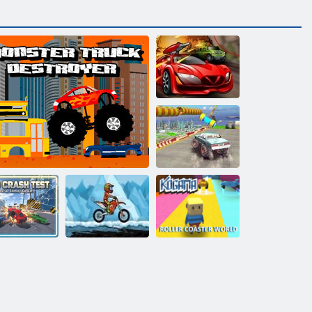
Машина шпион
Невероятна
гонка на
грузовиках
монстрах
Когама: Мир
Краш-тест
Мото экстрим
роликовых
BMG
Грузовик разрушитель
2
машин