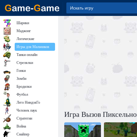
Шарики
Маджонг
Логические
Игры для Мальчиков
Танки онлайн
Стрелялки
Гонки
Зомби
Бродилки
Футбол
Лего НиндзяГо
Человек паук
Игра Вызов Пиксельно
Стратегии
Война
Снайпер