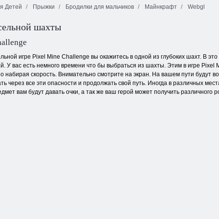
я Детей
Прыжки
Бродилки для мальчиков
Майнкрафт
Webgl
сельной шахты
Инки:
Супер Марио
Грабитель Боб
Приключения
HTML5
4
hallenge
льной игре Pixel Mine Challenge вы окажитесь в одной из глубоких шахт. В э
й. У вас есть немного времени что бы выбраться из шахты. Этим в игре Pixel 
о набирая скорость. Внимательно смотрите на экран. На вашем пути будут в
 через все эти опасности и продолжать свой путь. Иногда в различных мес
дмет вам будут давать очки, а так же ваш герой может получить различного р