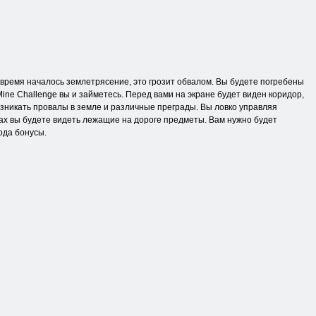
то время началось землетрясение, это грозит обвалом. Вы будете погребены
Mine Challenge вы и займетесь. Перед вами на экране будет виден коридор,
озникать провалы в земле и различные преграды. Вы ловко управляя
тах вы будете видеть лежащие на дороге предметы. Вам нужно будет
ода бонусы.