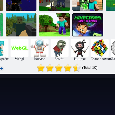
Пиксельная
война:
Пиксельный
М
Пиксельная
пистолет.
Сб
война героя
Апокалипсис 6
Майнетрис
Пиксельное
Потерянный в
выживание
Мини-ремесло
пространстве
крафт
Webgl
Космос
Зомби
Ниндзя
Головоломки
Ла
(Total 10)