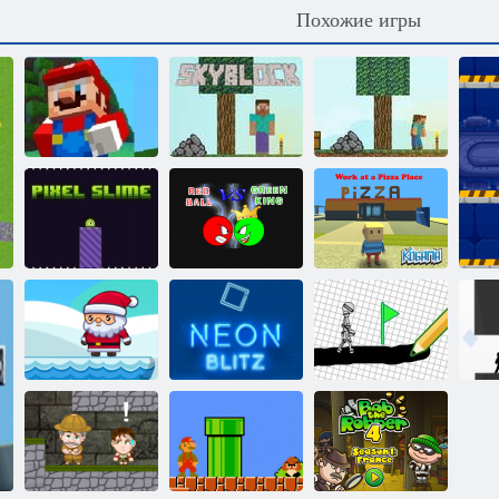
Похожие игры
Супер Марио:
Небесные
бег по
Небесные
блоки:
Майнкрафт
блоки
Майнкрафт
Красный Шар
против
Когама: Работа
Пиксельная
Зеленого
в доставке
слизь
Короля
пиццы
Рождественское
Иди по
приключение
Неоновый блиц
нарисованному