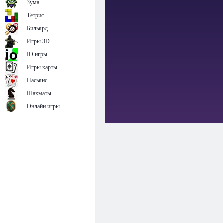
Зума
Тетрис
Бильярд
Игры 3D
IO игры
Игры карты
Пасьянс
Шахматы
Онлайн игры