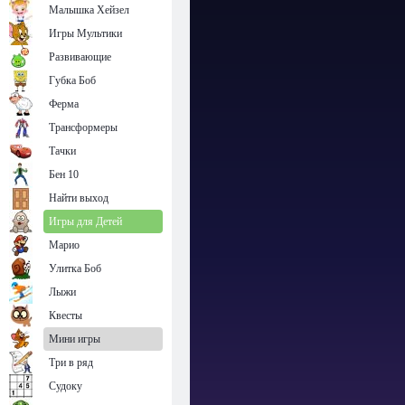
Малышка Хейзел
Игры Мультики
Развивающие
Губка Боб
Ферма
Трансформеры
Тачки
Бен 10
Найти выход
Игры для Детей
Марио
Улитка Боб
Лыжи
Квесты
Мини игры
Три в ряд
Судоку