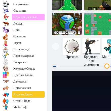
Спортивные
Самолеты
Игры для Девочек
Лошади
Майнкрафт:
Пакман 3D
Мир Z
Пони
Одевалки
Барби
Готовим еду
Майнкрафт:
Мир ремесла 2
захват флага
Парикмахерская
Прыжки
Бродилки
Майн
для
Раскраски
мальчиков
Холодное Сердце
Цветные блоки
Динозавры
Приключения
Игры на Двоих
Огонь и Вода
Майнкрафт