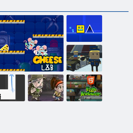
Геометрия
Даш: Полная
Версия
Когама:
Лыжные
прыжки !!
Приключение
Грабитель Боб
Векс 3
Сырная лаборатория
ацтеков
H5