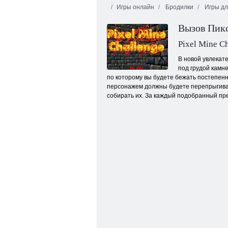
Игры онлайн
Бродилки
Игры дл
Вызов Пик
Pixel Mine C
В новой увлекате
под грудой камне
по которому вы будете бежать постепенн
Когама: Мир Юрского периода
персонажем должны будете перепрыгивать
собирать их. За каждый подобранный пре