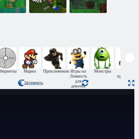
айнкрафт:
орник Супер
3D Ремесло
Марио
Мир ремесла
Блока
биринты
Марио
Приключения
Игры на
Монстры
Сбор
Ловкость
предметов
для
Затемнить
девочек