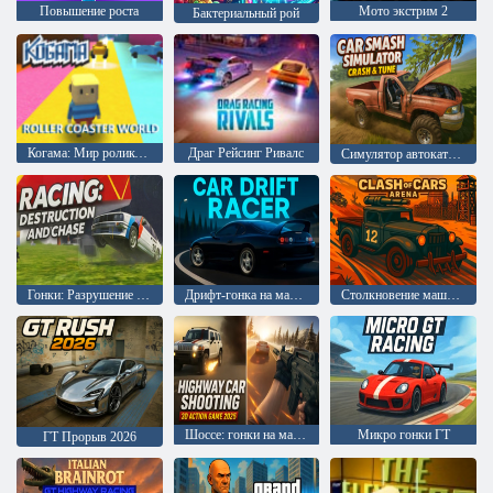
Повышение роста
Мото экстрим 2
Бактериальный рой
Когама: Мир роликовых машин
Драг Рейсинг Ривалс
Симулятор автокатастрофы: крушение и тюнинг
Гонки: Разрушение и погоня
Дрифт-гонка на машинах
Столкновение машин: Арена
Шоссе: гонки на машинах 3D экшен 2025
Микро гонки ГТ
ГТ Прорыв 2026