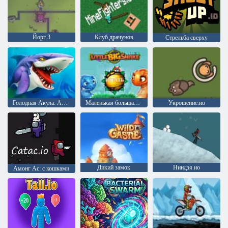
Йорг 3
Клуб драчунов
Стрельба сверху
Голодная Акула: Арена
Маленькая большая змея
Укрощение.ио
Дикий замок
Ниндзя.ио
Амонг Ас: с кошками