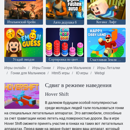
Итальянский брейнрот Шоссейные гонки ГТ
Когама: Лифт
Авто дедушка 6
Угадай эмодзи
Сортировка по цвету обручей
Счастливая Земля Обби
Игры онлайн
Игры Гонки
Игры для Мальчиков
Игры Леталки
Гонки для Мальчиков
Html5 игры
IO игры
Webgl
Сдвиг в режиме наведения
Hover Shift
В далеком будущем особой популярностью
среди молодых людей тали пользоваться гонки
на специальных летательных аппаратах. Это автомобили, способные
за счет гравитации низко лететь над поверхностью дороги. Вы в игре
Hover Shift сможете принять участие в гонках на таких вот летательных
аппаратах. Перед вами на экране будет виден ваш аппарат, который