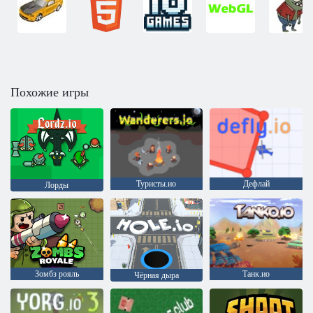
Похожие игры
Туристы.ио
Дефлай
Лорды
Зомбз рояль
Танк.ио
Чёрная дыра