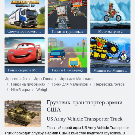
Симулятор горного грузовика 3D
Мото экстрим 2
Гонки на грузовиках
Тачки: скорость Молнии
Такси в Пиксел-роуд
Машина ест Машину: Злые автомобили
Игры онлайн
Игры Гонки
Игры для Мальчиков
Гонки на грузовиках
Гонки для Мальчиков
Перевозка грузов
Html5 игры
Webgl
Грузовик-транспортер армии
США
US Army Vehicle Transporter Truck
Главный герой игры US Army Vehicle Transporter
Truck проходит службу в армии США в качестве водителя грузовика. В