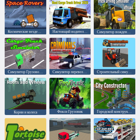
Космические вездеходы
Настоящий водитель грузовика 2025
Симулятор вождения грузовика по бездорожью
Симулятор Грузового Автомобиля
Симулятор перевозки преступников
Строительный симулятор
Фокси Грузовик
Городской конструктор
Корни и колеса