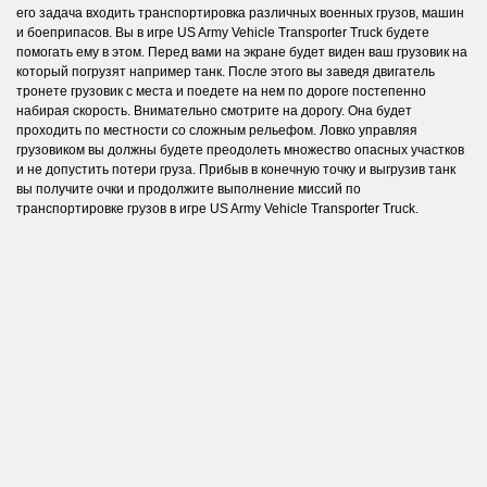
его задача входить транспортировка различных военных грузов, машин
и боеприпасов. Вы в игре US Army Vehicle Transporter Truck будете
помогать ему в этом. Перед вами на экране будет виден ваш грузовик на
который погрузят например танк. После этого вы заведя двигатель
тронете грузовик с места и поедете на нем по дороге постепенно
набирая скорость. Внимательно смотрите на дорогу. Она будет
проходить по местности со сложным рельефом. Ловко управляя
грузовиком вы должны будете преодолеть множество опасных участков
и не допустить потери груза. Прибыв в конечную точку и выгрузив танк
вы получите очки и продолжите выполнение миссий по
транспортировке грузов в игре US Army Vehicle Transporter Truck.