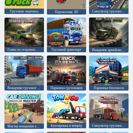
Грузовик-черепаха
Симулятор грузового автомобиля и мотоцикла
Перевозчик 3D
Гонки по островному бездорожью
Грузовой транспорт
Вождение армейского грузовика
Вождение грузового автомобиля по городу
Парковка грузовиков
Парковка бензовоза
Буксировка и вперёд
Симулятор грузовика 3D
Мастер вождения автомобиля