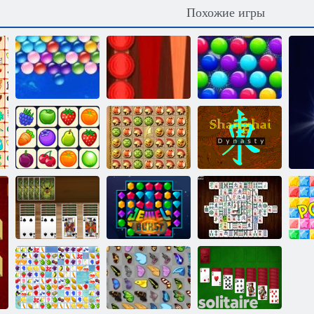
Похожие игры
Рождественский
выпуск:
Бесконечные
Классические
Забавные
пузыри
нарды
пузыри
Маджонг
Возвращение
Шанхайская
Коннект Онет
Атлантиды
династия
Драгоценные
Маджонг
Пасьянс Паук
камни: Взрыв
Делюкс