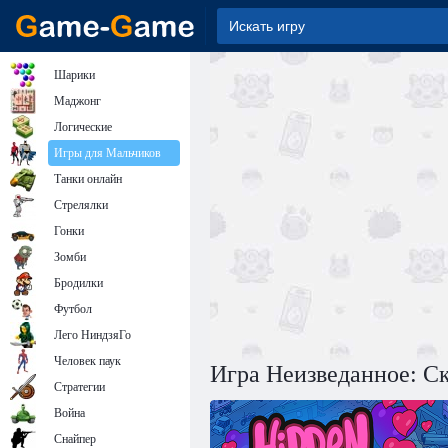
Шарики
Маджонг
Логические
Игры для Мальчиков
Танки онлайн
Стрелялки
Гонки
Зомби
Бродилки
Футбол
Лего НиндзяГо
Человек паук
Игра Неизведанное: С
Стратегии
Война
Снайпер