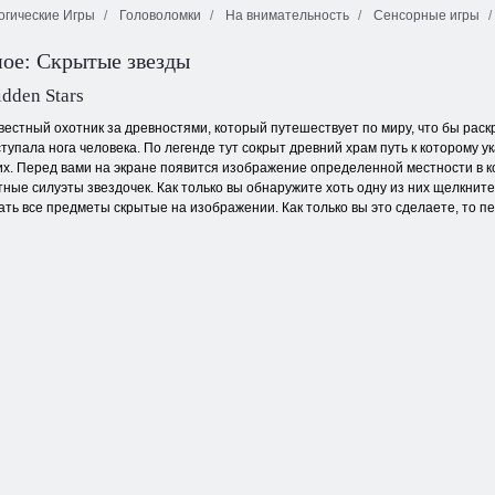
огические Игры
Головоломки
На внимательность
Сенсорные игры
ое: Скрытые звезды
Маджонг
Маджонг
Фрукты
Бабочки
Солитер
idden Stars
вестный охотник за древностями, который путешествует по миру, что бы раск
тупала нога человека. По легенде тут сокрыт древний храм путь к которому у
 их. Перед вами на экране появится изображение определенной местности в
ные силуэты звездочек. Как только вы обнаружите хоть одну из них щелкнит
ать все предметы скрытые на изображении. Как только вы это сделаете, то п