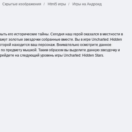
Скрытые изображения
Html5 игры
Игры на Андроид
рыть его исторические тайны. Сегодня наш герой оказался в местности в
кажут золотые звездочки собранные вместе. Вы в игре Uncharted: Hidden
 которой находится ваш персонаж. Внимательно осмотрите данное
е по предмету мышкой. Таким образом вы выделите данную звездочку и
ерейдете на следующий уровень игры Uncharted: Hidden Stars.