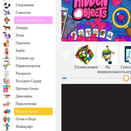
Спортивные
Самолеты
Игры для Девочек
Лошади
Пони
Одевалки
Барби
Готовим еду
Парикмахерская
Головоломки
На
Сенс
внимательность
иг
Раскраски
Холодное Сердце
Цветные блоки
Скрытые объекты
Динозавры
Приключения
Игры на Двоих
Огонь и Вода
Майнкрафт