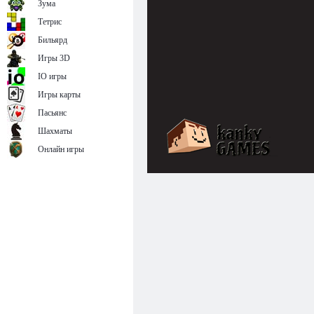
Зума
Тетрис
Бильярд
Игры 3D
IO игры
Игры карты
Пасьянс
Шахматы
Онлайн игры