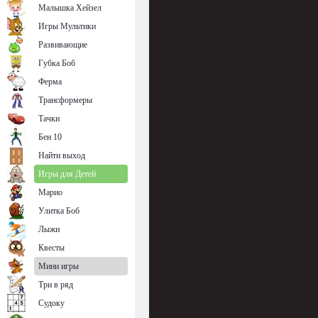
Малышка Хейзел
Игры Мультики
Развивающие
Губка Боб
Ферма
Трансформеры
Тачки
Бен 10
Найти выход
Игры для Детей
Марио
Улитка Боб
Лыжи
Квесты
Мини игры
Три в ряд
Судоку