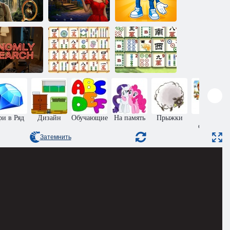
Скрытые
объекты:
Скрытые
Найдите и
Затерянный
объекты: О
украдите
остров 2
девушке
Брейнрот
Поиск
Китайский
аномалий
Маджонг линк
маджонг
ри в Ряд
Дизайн
Обучающие
На память
Прыжки
Пазлы
онлайн
Затемнить