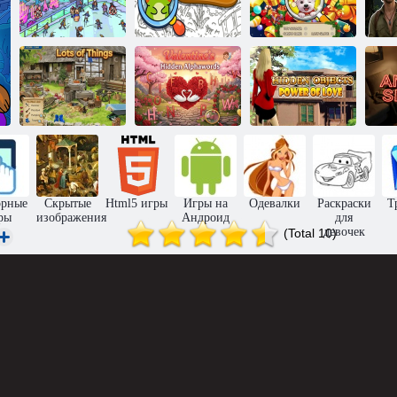
Найди
лягушку:
Узнайте это в
Скрытые
Спрятанные
канун
объекты
предметы
Рождества
День святого
Скрытые
Валентин:
предметы: Сила
Много вещей
Скрытые слова
любви
орные
Скрытые
Html5 игры
Игры на
Одевалки
Раскраски
Т
ры
изображения
Андроид
для
девочек
(Total 10)