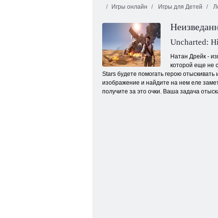
Игры онлайн
Игры для Детей
Л
Неизведанн
Uncharted: H
Натан Дрейк - из
которой еще не с
Stars будете помогать герою отыскивать
Ежедневный маджонг
изображение и найдите на нем еле замет
получите за это очки. Ваша задача отыск