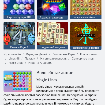
Стрелок пузыря HD
Возвращение Атлантиды
Академия драгоценного камня
Огонь и Вода 4
Ежедневный маджонг
Шанхайская династия
Игры онлайн
Игры для Детей
Логические Игры
Головоломки
Lines 98
Пузыри
На внимательность
Сенсорные игры
Html5 игры
Игры на Андроид
Волшебные линии
Magic Lines
Magic Lines - увлекательная онлайн
головоломка с помощью которой вы проверите
свою внимательность и логическое мышление. Перед вами на экране
будет видно игровое поле определенного размера. Внутри оно будет
разбито на равное количество ячеек. В некоторых из них вы будете