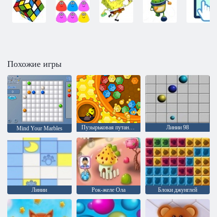
Похожие игры
Пузырьковая путаница
Линии 98
Mind Your Marbles
Линии
Рок-желе Ола
Блоки джунглей