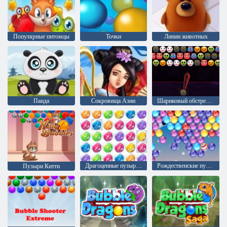
Популярные питомцы
Точки
Линии животных
Панда
Сокровища Азии
Шариковый обстрел: Хэллоуин
Драгоценные пузыри 3
Рождественские пузыри
Пузыри Китти