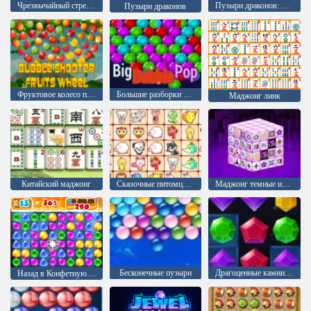
Чрезвычайный стрелок пузыря
Пузыри драконов: Сага
Пузыри драконов
Фруктовое колесо пузырьковый шутер
Большие разборки с пузырями
Маджонг линк
Китайский маджонг
Сказочные питомцы связь
Маджонг темные измерения
Бесконечные пузыри
Драгоценные камни: Взрыв
Назад в Конфетную страну: Эпизод 1