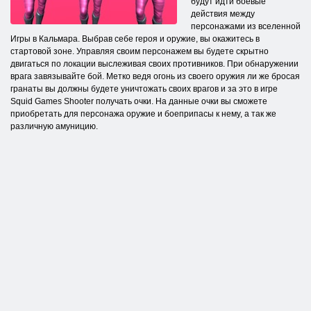
будут идти боевые
действия между
персонажами из вселенной
Игры в Кальмара. Выбрав себе героя и оружие, вы окажитесь в
стартовой зоне. Управляя своим персонажем вы будете скрытно
двигаться по локации выслеживая своих противников. При обнаружении
врага завязывайте бой. Метко ведя огонь из своего оружия ли же бросая
гранаты вы должны будете уничтожать своих врагов и за это в игре
Squid Games Shooter получать очки. На данные очки вы сможете
приобретать для персонажа оружие и боеприпасы к нему, а так же
различную амуницию.