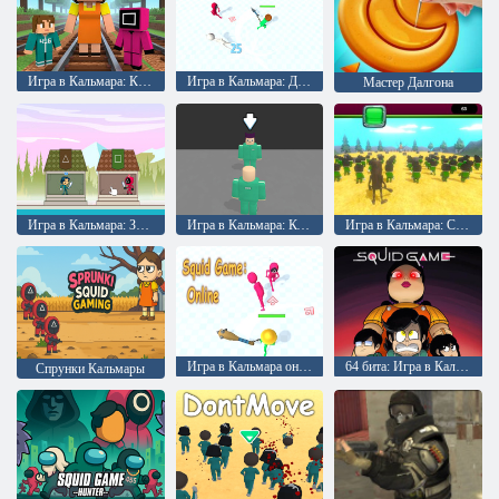
Игра в Кальмара: Крафтовый забег
Игра в Кальмара: Дуэль
Мастер Далгона
Игра в Кальмара: Защита башни
Игра в Кальмара: Король
Игра в Кальмара: Сахур
Игра в Кальмара онлайн
64 бита: Игра в Кальмара
Спрунки Кальмары