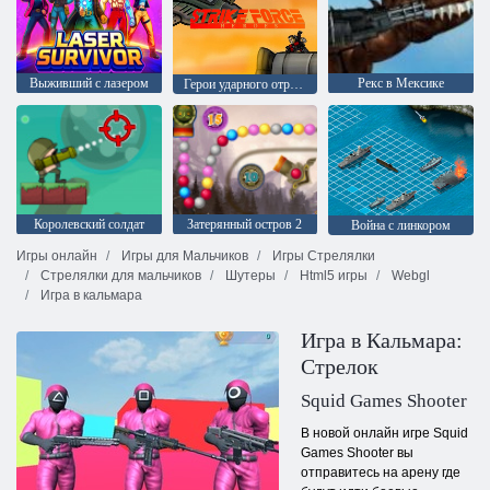
Выживший с лазером
Рекс в Мексике
Герои ударного отряда 1
Королевский солдат
Затерянный остров 2
Война с линкором
Игры онлайн
Игры для Мальчиков
Игры Стрелялки
Стрелялки для мальчиков
Шутеры
Html5 игры
Webgl
Игра в кальмара
Игра в Кальмара:
Стрелок
Squid Games Shooter
В новой онлайн игре Squid
Games Shooter вы
отправитесь на арену где