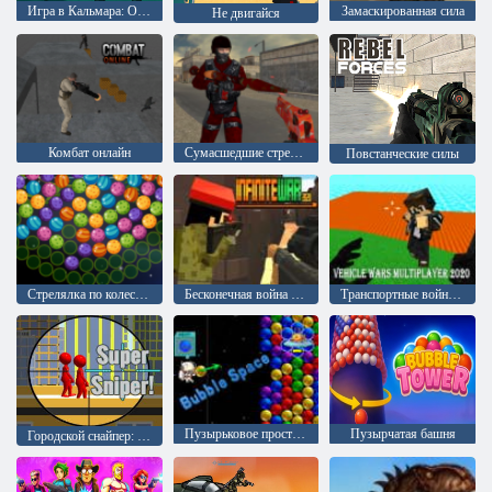
Игра в Кальмара: Охотник
Замаскированная сила
Не двигайся
Комбат онлайн
Сумасшедшие стрелялки 2
Повстанческие силы
Стрелялка по колесу из шаров
Бесконечная война 2020
Транспортные войны Мультиплеер 2020
Пузырьковое пространство
Пузырчатая башня
Городской снайпер: Супер Снайпер!