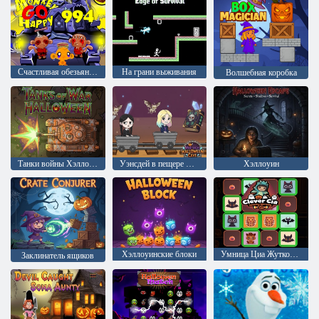
Счастливая обезьянка: уровень 994
На грани выживания
Волшебная коробка
Танки войны Хэллоуин
Уэнсдей в пещере Хэллоуина
Хэллоуин
Хэллоуинские блоки
Умница Циа Жуткое воспоминание
Заклинатель ящиков