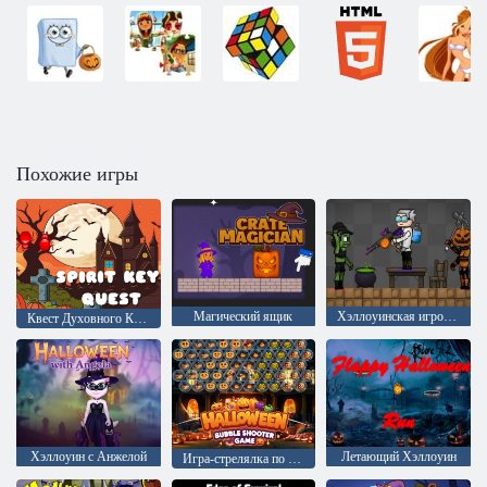
Похожие игры
Магический ящик
Хэллоуинская игровая площадка: Войны фракций
Квест Духовного Ключа
Хэллоуин с Анжелой
Летающий Хэллоуин
Игра-стрелялка по пузырям на Хэллоуин