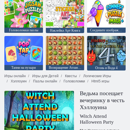
Головоломки пазлы
Соедините изображение пазл
Наклейка Арт Книга
Тапни на пузыри
Возвращение Атлантиды
Огонь и Вода 4
Игры онлайн
Игры для Детей
Квесты
Логические Игры
Хэллоуин
Пазлы онлайн
Головоломки
Html5 игры
Ведьма посещает
вечеринку в честь
Хэллоуина
Witch Attend
Halloween Party