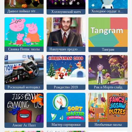
Дьявол поймал тётю Сону
Холодное сердце: пазлы
Хэллоуинский матч
Свинка Пеппа: пазлы
Наилучшее предложение
Танграм
Роскошный мотоцикл
Рождество 2019
Рик и Морти слайд
Мастер сортировки
Необычные пазлы
Амонг Ас Пазл