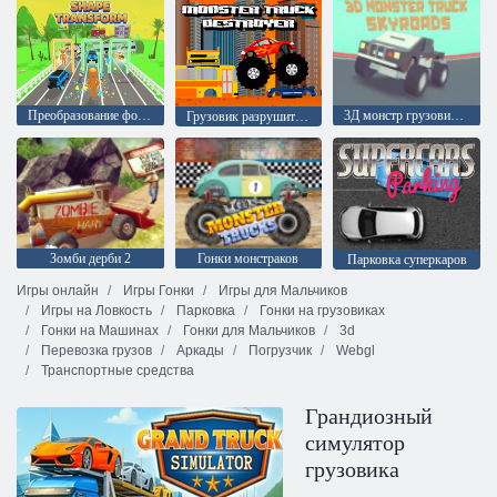
Преобразование формы
3Д монстр грузовик на воздушной трассе
Грузовик разрушитель
Зомби дерби 2
Гонки монстраков
Парковка суперкаров
Игры онлайн
Игры Гонки
Игры для Мальчиков
Игры на Ловкость
Парковка
Гонки на грузовиках
Гонки на Машинах
Гонки для Мальчиков
3d
Перевозка грузов
Аркады
Погрузчик
Webgl
Транспортные средства
Грандиозный
симулятор
грузовика