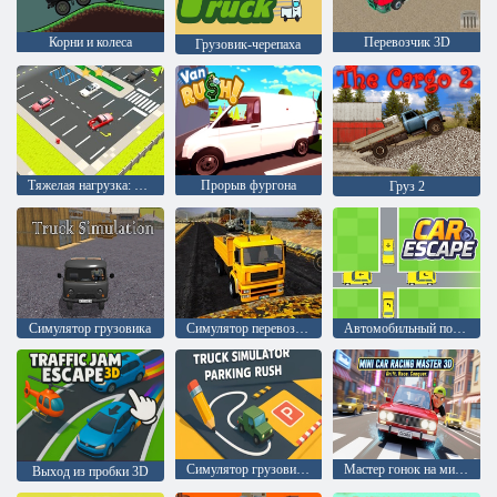
Корни и колеса
Перевозчик 3D
Грузовик-черепаха
Тяжелая нагрузка: Зона транспортных средств
Прорыв фургона
Груз 2
Симулятор грузовика
Симулятор перевозки длинномерного прицепа
Автомобильный побег
Симулятор грузовика Парковка
Мастер гонок на мини-машинках 3D
Выход из пробки 3D