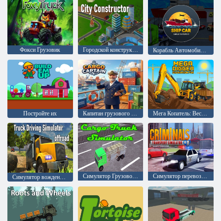
Фокси Грузовик
Городской конструктор
Корабль Автомобиль Грузовой транспорт
Постройте их
Капитан грузового судна
Мега Копатель: Веселые раскопки
Симулятор Грузового Автомобиля
Симулятор перевозки преступников
Симулятор вождения грузовика по бездорожью