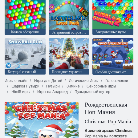
Колесо обозрения
Зачарованные пузыри 2
Затерянный остров: Дополнительные уровни
Бегущий снежный шар
Последнее уцелевшее дерево
Особая доставка от Санты
Игры онлайн
Игры для Детей
Логические Игры
Головоломки
Шарики Пузыри
Пузыри
Зимние
Сенсорные игры
Html5 игры
Игры на Андроид
Пузырьковый шутер
Рождественская
Поп Мания
Christmas Pop Mania
В зимней аркаде Christmas
Pop Mania вы поможете