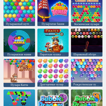
Пузырьковый шутер Аркада
Пузырчатая башня
Космические пузыри
Пузырьковая мания
Пиратская пушка: Мега-битва
Шариковый обстрел: Хэллоуин
Драгоценные пузыри 3
Рождественские пузыри
Пузыри Китти