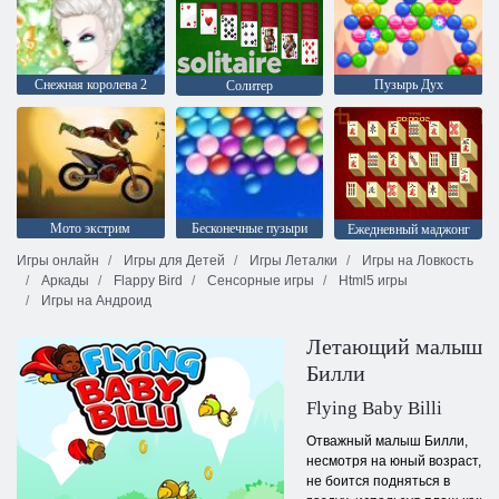
Снежная королева 2
Пузырь Дух
Солитер
Мото экстрим
Бесконечные пузыри
Ежедневный маджонг
Игры онлайн
Игры для Детей
Игры Леталки
Игры на Ловкость
Аркады
Flappy Bird
Сенсорные игры
Html5 игры
Игры на Андроид
Летающий малыш
Билли
Flying Baby Billi
Отважный малыш Билли,
несмотря на юный возраст,
не боится подняться в