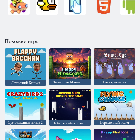
Похожие игры
Летающий Майнкрафт
Глаз грешника
Летающий Баччан
Сумасшедшая птица 2
Переменный полет
Побег корабля в космосе