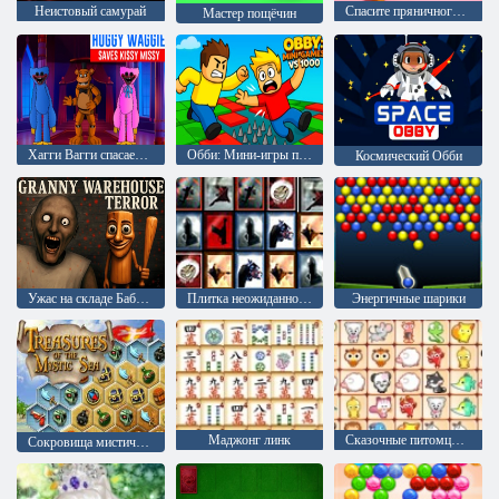
Неистовый самурай
Спасите пряничного человечка
Мастер пощёчин
Хагги Вагги спасает Кисси Мисси
Обби: Мини-игры против 1000
Космический Обби
Ужас на складе Бабушки
Плитка неожиданностей
Энергичные шарики
Маджонг линк
Сказочные питомцы связь
Сокровища мистического моря