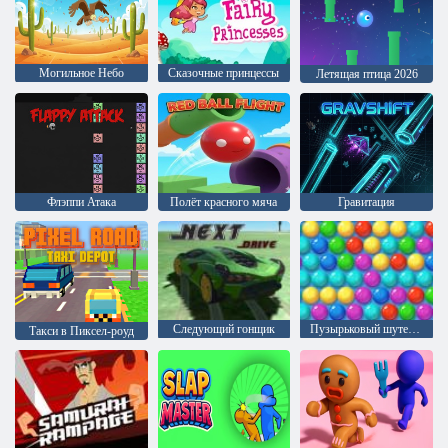
Могильное Небо
Сказочные принцессы
Летящая птица 2026
Флэппи Атака
Полёт красного мяча
Гравитация
Следующий гонщик
Пузырьковый шутер Аркада
Такси в Пиксел-роуд