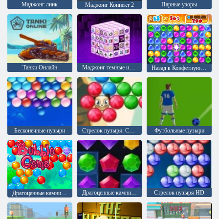
Маджонг линк
Парные узоры
Маджонг Коннект 2
Танки Онлайн
Маджонг темные измерения
Назад в Конфетную страну: Эпизод 1
Бесконечные пузыри
Стрелок пузыря: Сага 2
Футбольные пузыри
Драгоценные камни: Взрыв
Стрелок пузыря HD
Драгоценные камни: Пузыри