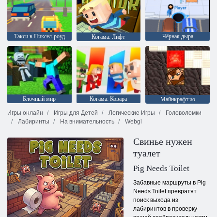
Такси в Пиксел-роуд
Чёрная дыра
Когама: Лифт
Блочный мир
Когама: Ковара
Майнкрафт.ио
Игры онлайн
Игры для Детей
Логические Игры
Головоломки
Лабиринты
На внимательность
Webgl
Свинье нужен
туалет
Pig Needs Toilet
Забавные маршруты в Pig
Needs Toilet превратят
поиск выхода из
лабиринтов в проверку