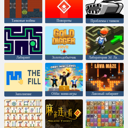
Танковые войны
Повороты
Проблемы с танком
Лабиринт
Золотодобытчик
Лаборатория 3d: Лабиринт
Обби: мини-игры
Лавовый лабиринт
Заполнение