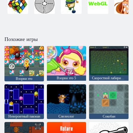
Похожие игры
Взорви это 5
Скоростной лабиринт 2
Взорви это
Невероятный пакман
Спелеолог
Сокобан