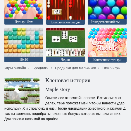
Пузырь Дух
Рождественский выпуск: Забавные пузыри
Классические нарды
10х10
Черви
Конфетные пузыри
Игры онлайн
Бродилки
Бродилки для мальчиков
Html5 игры
Кленовая история
Maple story
Очисти лес от всякой напасти. В этих смелых
делах, тебе поможет меч. Что-бы нанести удар
используй X и стрелочку в низ. После ликвидации животного, нажимай Z,
так ты сможешь подобрать полезные бонусы которые выпали из них.
Для прыжка нажимай на пробел.