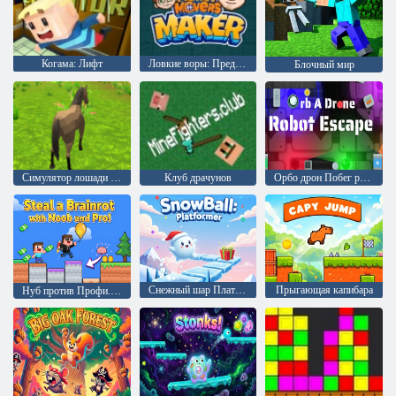
Когама: Лифт
Ловкие воры: Предприниматели
Блочный мир
Симулятор лошади 3Д
Клуб драчунов
Орбо дрон Побег робота
Снежный шар Платформер
Прыгающая капибара
Нуб против Профи. Украдите Брейнрот