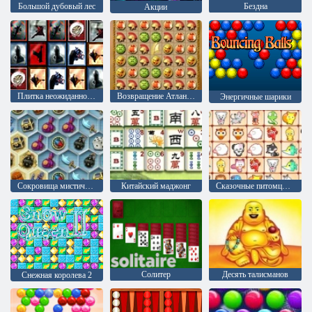
Большой дубовый лес
Бездна
Акции
Плитка неожиданностей
Возвращение Атлантиды
Энергичные шарики
Сокровища мистического моря
Китайский маджонг
Сказочные питомцы связь
Солитер
Десять талисманов
Снежная королева 2