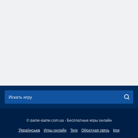
© game-game.com.ua - Бесплатные игры онлайн
English
Українська
Игры онлайн
Теги
Обратная связь
Ігри