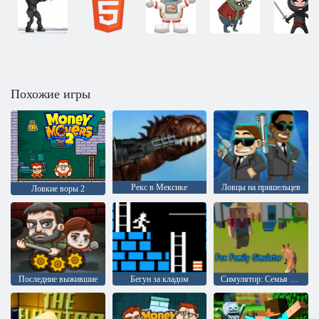
Похожие игры
Рекс в Мексике
Ловцы на пришельцев
Ловкие воры 2
Последние выжившие
Бегун за кладом
Симулятор: Семья лисицы