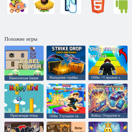
Похожие игры
Выпадение страйка Кейсы и ранги
Обби: +1 прыжок за клик
Вавилонская башня
Прыгающая птица
Кейсы: Открытие и обновление
Обби: Улучшите свою скорость!