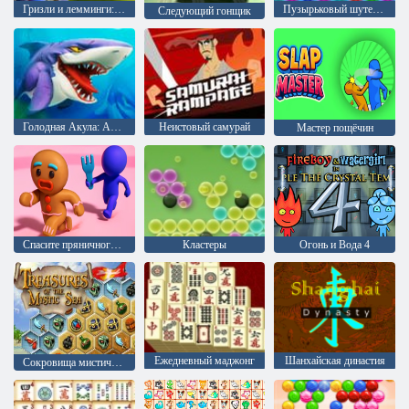
Гризли и лемминги: запуск леммингов
Пузырьковый шутер Аркада
Следующий гонщик
Голодная Акула: Арена
Неистовый самурай
Мастер пощёчин
Спасите пряничного человечка
Кластеры
Огонь и Вода 4
Ежедневный маджонг
Шанхайская династия
Сокровища мистического моря