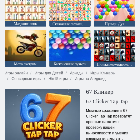
Маджонг линк
Пузырь Дух
Сказочные питомцы связь
Мото экстрим
Бесконечные пузыри
Плитка неожиданностей
Игры онлайн
Игры для Детей
Аркады
Игры Кликеры
Сенсорные игры
Html5 игры
Игры на Андроид
67 Кликер
67 Clicker Tap Tap
Мемные сражения в 67
Clicker Tap Tap превратят
простые нажатия в
проверку вашей
выносливости и умения
вовремя вкладывать