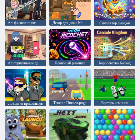
Альфа-эволюция: Станьте лидером
Декор для дома Кликер
Симулятор эмоджи
Альтернативные девушки Клик-знакомства
Неоновый рикошет
Королевство Каскад
Такси в Пиксел-роуд
Вратарь чемпион
Ловцы на пришельцев