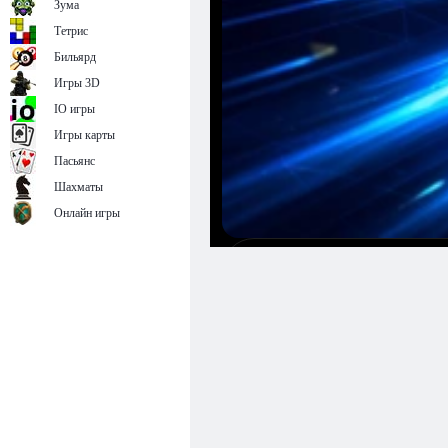
Зума
Тетрис
Бильярд
Игры 3D
IO игры
Игры карты
Пасьянс
Шахматы
Онлайн игры