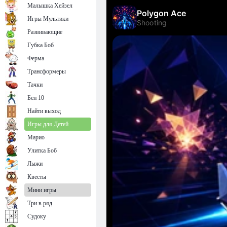
Малышка Хейзел
Игры Мультики
Развивающие
Губка Боб
Ферма
Трансформеры
Тачки
Бен 10
Найти выход
Игры для Детей
Марио
Улитка Боб
Лыжи
Квесты
Мини игры
Три в ряд
Судоку