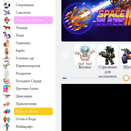
Спортивные
Самолеты
Игры для Девочек
Лошади
Пони
Одевалки
Барби
Готовим еду
Парикмахерская
Космос
Стрелялки
Шут
для
Раскраски
мальчиков
Холодное Сердце
Цветные блоки
Космическое пламя 2
Динозавры
Приключения
Игры на Двоих
Огонь и Вода
Майнкрафт