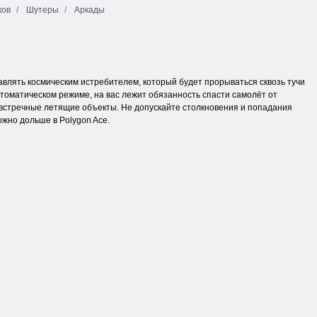
ков
Шутеры
Аркады
равлять космическим истребителем, который будет прорываться сквозь тучи
томатическом режиме, на вас лежит обязанность спасти самолёт от
 встречные летящие объекты. Не допускайте столкновения и попадания
ожно дольше в Polygon Ace.