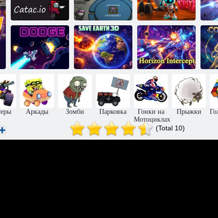
Амонг Ас: с
Амонг Ас: Том
Марсианская
кошками
и Джерри
колония
А
Спасите Землю
Перехват
Уклонение
3D
горизонта
еры
Аркады
Зомби
Парковка
Гонки на
Прыжки
Го
Мотоциклах
(Total 10)