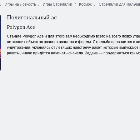
Игры на Ловкость
Игры Стрелялки
Космос
Стрелялки для мальчи
Полигональный ас
Война с
Легенда
Ловцы на
линкором
джунглей
пришельцев
Polygon Ace
Станьте Polygon Ace и для этого вам необходимо всего на всего ловко уп
летающих объектов разного размера и формы. Стрельба проводится в ав
уничтожения, уклоняясь от летящих навстречу ракет, которые выпускают
ракеты, иначе придётся начинать сначала. Задача — продержаться как м