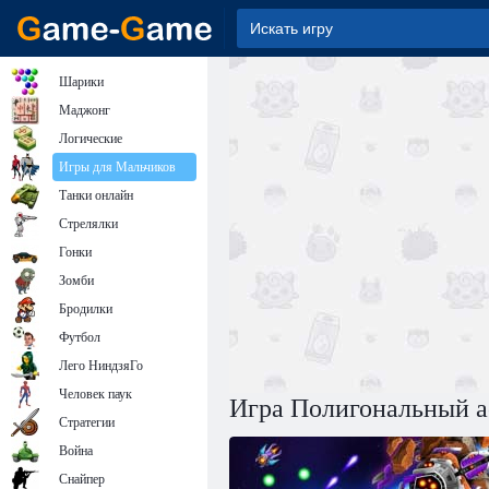
Шарики
Маджонг
Логические
Игры для Мальчиков
Танки онлайн
Стрелялки
Гонки
Зомби
Бродилки
Футбол
Лего НиндзяГо
Человек паук
Игра Полигональный а
Стратегии
Война
Снайпер