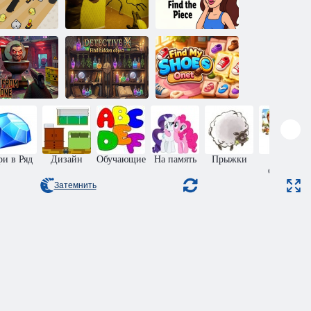
Побег из
История
опоставьте
подсобных
любви: Найди
их!
помещений 1
кусочек
Детектив X.
Найти
спрятанный
Найти мою
бег из Зоны
предмет
обувь
ри в Ряд
Дизайн
Обучающие
На память
Прыжки
Пазлы
онлайн
Затемнить