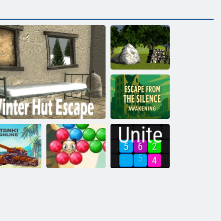
Побег из
домика в лесу:
Эпизод 2
Побег из
тишины:
Пробуждение
Стрелок
анки Онлайн
Побег из зимней избы
пузыря: Сага 2
Соединить