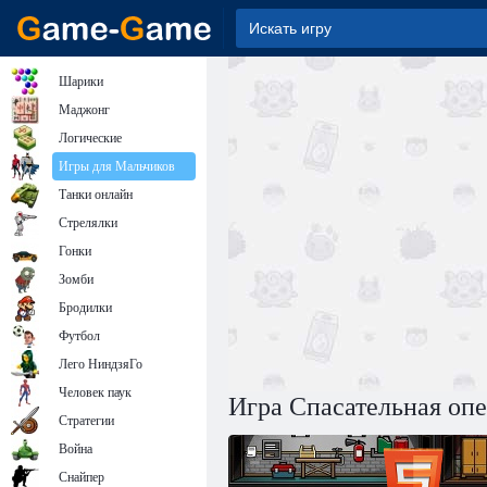
Шарики
Маджонг
Логические
Игры для Мальчиков
Танки онлайн
Стрелялки
Гонки
Зомби
Бродилки
Футбол
Лего НиндзяГо
Человек паук
Игра Спасательная оп
Стратегии
Война
Снайпер