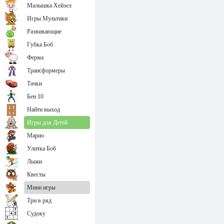
Малышка Хейзел
Игры Мультики
Развивающие
Губка Боб
Ферма
Трансформеры
Тачки
Бен 10
Найти выход
Игры для Детей
Марио
Улитка Боб
Лыжи
Квесты
Мини игры
Три в ряд
Судоку