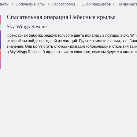
весты
Логические Игры
Головоломки
Сбор предметов
На внимат
Спасательная операция Небесные крылья
Возвращение
Ежедневный
Атлантиды
Огонь и Вода 4
маджонг
Sky Wings Rescue
Прекрасная бабочка редкого голубого цвета попалась в ловушку в Sky Win
который вы найдёте в одной из локаций. Будьте внимательными, всё. Бо
значение. Они могут стать ключом к разгадке головоломок и открытия та
в Sky Wings Rescue. В игре нет ничего сложного, если вы будете внимател