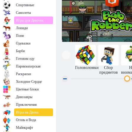
Спортивные
Самолеты
Игры для Девочек
Лошади
Пони
Одевалки
Барби
Готовим еду
Парикмахерская
Головоломки
Сбор
Н
предметов
внима
Раскраски
Холодное Сердце
Цветные блоки
Грабитель Боб H5
Динозавры
Приключения
Игры на Двоих
Огонь и Вода
Майнкрафт