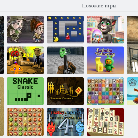
Похожие игры
Говорящий
Приключение
Пакман
Том: Киндер
ацтеков
Классический
сюрприз
Счастливая
обезьянка:
Распаковка
уровень 234
Дум крафт
Лабубу
Классическая
Маджонг
змейка
Коннект 2
Парные узоры
Т