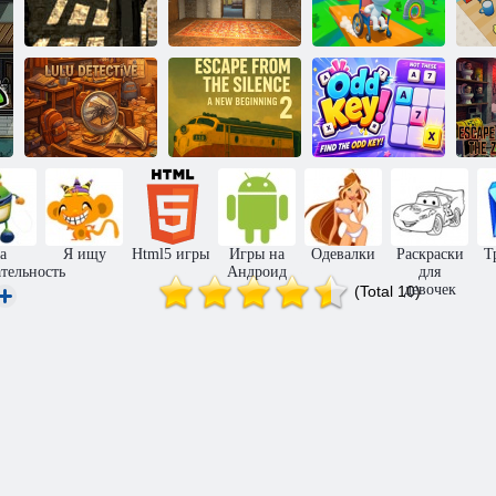
Побег из
Мини-игры для
старинной
Каменный дом:
инвалидных
С
деревни
Побег
колясок
Побег из
тишины 2
Необычный
Лулу Детектив
Новое начало
ключ!
По
а
Я ищу
Html5 игры
Игры на
Одевалки
Раскраски
Т
тельность
Андроид
для
девочек
(Total 10)