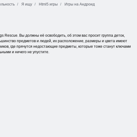
ельность
Я ищу
Html5 игры
Игры на Андроид
gs Rescue. Вы должны её освободить, об этом вас просит группа деток,
льшинство предметов и людей, их расположение, размеры и цвета имеют
йников, где прячутся недостающие предметы, которые тоже станут ключами
ьными и ничего не упустите.