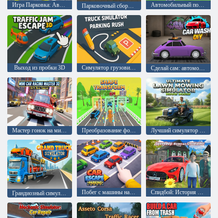
Игра Парковка: Автомобильная игра 3D
Автомобильный побег
Парковочный сборник
Выход из пробки 3D
Симулятор грузовика Парковка
Сделай сам: автомойка
Мастер гонок на мини-машинках 3D
Преобразование формы
Лучший симулятор газонокосилки: Мастер газонокосилки
Побег с машины на парковке
Спидбой: История с дедушкой
Грандиозный симулятор грузовика