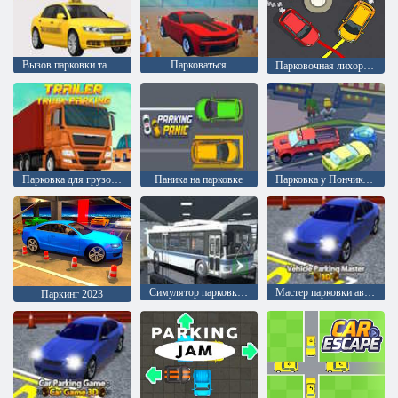
Вызов парковки такси 2
Парковаться
Парковочная лихорадка
Парковка для грузовиков с прицепами
Паника на парковке
Парковка у Пончиковой
Симулятор парковки городского автобуса 3D
Мастер парковки автомобилей 3D
Паркинг 2023