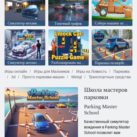
Симулятор механика: Ремонт автомобилей
Собери машину из мусора
Гоночный трафик
Симулятор автомойки
Разблокировать машину: Головоломка
Парковка полицейской машины
Игры онлайн
Игры для Мальчиков
Игры на Ловкость
Парковка
3d
Просто парковка машин
Webgl
Транспортные средства
Школа мастеров
парковки
Parking Master
School
Качественный симулятор
вождения в Parking Master
School позволит вам