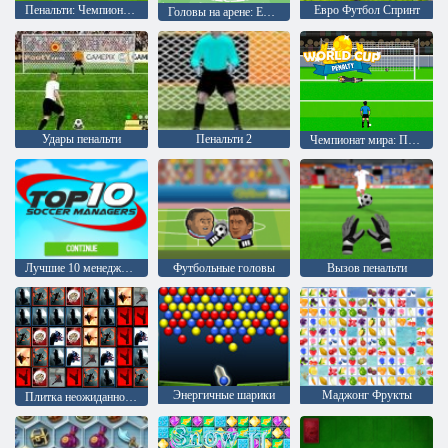
Пенальти: Чемпионат Европы 2016
Евро Футбол Спринт
Головы на арене: Евро футбол
Удары пенальти
Пенальти 2
Чемпионат мира: Пенальти
Лучшие 10 менеджеров по футболу
Футбольные головы
Вызов пенальти
Энергичные шарики
Маджонг Фрукты
Плитка неожиданностей