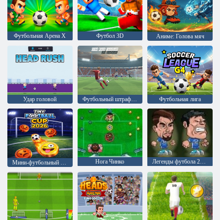
Футбольная Арена X
Футбол 3D
Аниме: Голова мяч
Удар головой
Футбольный штрафной удар
Футбольная лига
Нога Чинко
Легенды футбола 2016
Мини-футбольный кубок 2026