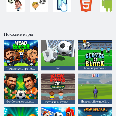
Похожие игры
Гол
Блок перчатками
Чемпионат мира по футболу 2026 года
Футбольные головы: Арена
Непревзойденное Эго
Настольный футбол с кик-понгом