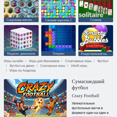
Сокровища мистического моря
Солитер
Снежная королева 2
Mаджонг дименсионс
Тентрикс
Рождественский выпуск: Забавные пузыри
Игры онлайн
Игры для Мальчиков
Спортивные игры
Футбол
Футбол на двоих
Сенсорные игры
Html5 игры
Игры на Андроид
Сумасшедший
футбол
Crazy Football
Увлекательные
футбольные матчи в
формате один на один и